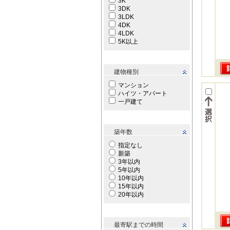
3K
3DK
3LDK
4DK
4LDK
5K以上
建物種別
マンション
ハイツ・アパート
一戸建て
築年数
指定なし
新築
3年以内
5年以内
10年以内
15年以内
20年以内
最寄駅までの時間