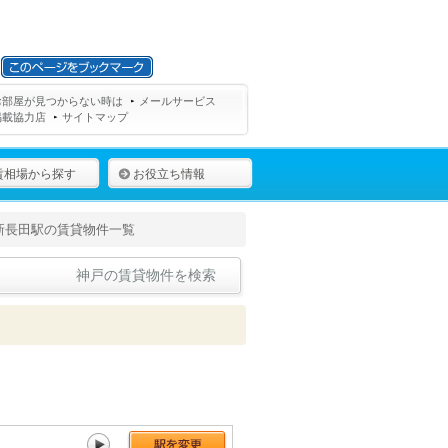
お部屋が見つからない時は
メールサービス
掲載協力店
サイトマップ
賃相場から探す
お役立ち情報
新長田駅の賃貸物件一覧
神戸の賃貸物件を検索
鷹取[78件]
須磨海浜公園[68件]
須磨[52件]
塩