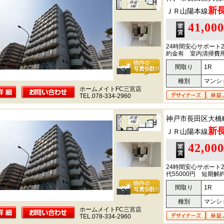
新
ＪＲ山陽本線
41,00
24時間安心サポート
約金有 室内清掃費用退
間取り
1R
種別
マンシ
ホームメイトFC三宮店
TEL.078-334-2960
神戸市長田区大橋
新
ＪＲ山陽本線
42,00
24時間安心サポート
代55000円 短期解
間取り
1R
種別
マンシ
ホームメイトFC三宮店
TEL.078-334-2960