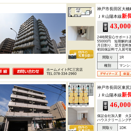
神戸市長田区大橋
新
ＪＲ山陽本線
43,00
24時間安心サポート2
55000円 短期解
月日割り、翌月賃料無
初回保証料で入居可
間取り
1R
種別
マンシ
ホームメイトFC三宮店
TEL.078-334-2960
神戸市長田区東尻
新
ＪＲ山陽本線
46,00
保証会社加入要 火
ハウスクリーニング代
間取り
1DK