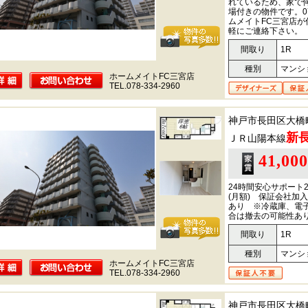
れているため、家で
場付きの物件です。07
ムメイトFC三宮店
軽にご連絡下さい。
間取り
1R
種別
マンシ
ホームメイトFC三宮店
TEL.078-334-2960
神戸市長田区大橋
新
ＪＲ山陽本線
41,00
24時間安心サポート2
(月額) 保証会社加
あり ※冷蔵庫、電
合は撤去の可能性
間取り
1R
種別
マンシ
ホームメイトFC三宮店
TEL.078-334-2960
神戸市長田区大橋