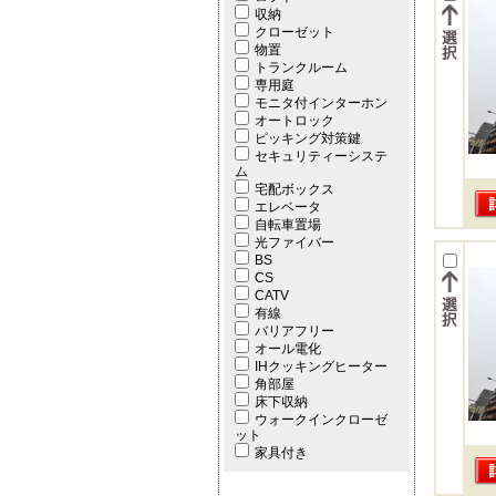
収納
クローゼット
物置
トランクルーム
専用庭
モニタ付インターホン
オートロック
ピッキング対策鍵
セキュリティーシステ
ム
宅配ボックス
エレベータ
自転車置場
光ファイバー
BS
CS
CATV
有線
バリアフリー
オール電化
IHクッキングヒーター
角部屋
床下収納
ウォークインクローゼ
ット
家具付き