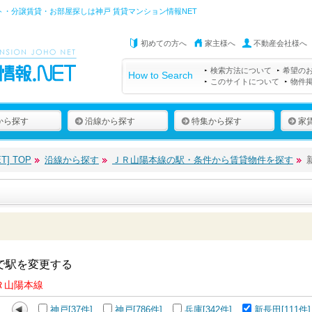
ト・分譲賃貸・お部屋探しは
神戸 賃貸マンション情報NET
初めての方へ
家主様へ
不動産会社様へ
検索方法について
希望の
How to Search
このサイトについて
物件
から探す
沿線から探す
特集から探す
家
] TOP
沿線から探す
ＪＲ山陽本線の駅・条件から賃貸物件を探す
で駅を変更する
Ｒ山陽本線
神戸[37件]
神戸[786件]
兵庫[342件]
新長田[111件]