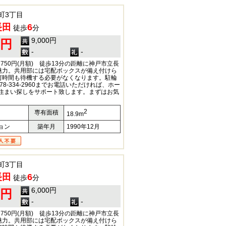
町3丁目
長田
6
徒歩
分
9,000円
0円
-
-
750円(月額) 徒歩13分の距離に神戸市立長
魅力。共用部には宅配ボックスが備え付けら
何時間も待機する必要がなくなります。駐輪
8-334-2960までお電話いただければ、ホー
が住まい探しをサポート致します。まずはお気
2
専有面積
18.9m
ョン
築年月
1990年12月
町3丁目
長田
6
徒歩
分
6,000円
0円
-
-
750円(月額) 徒歩13分の距離に神戸市立長
魅力。共用部には宅配ボックスが備え付けら