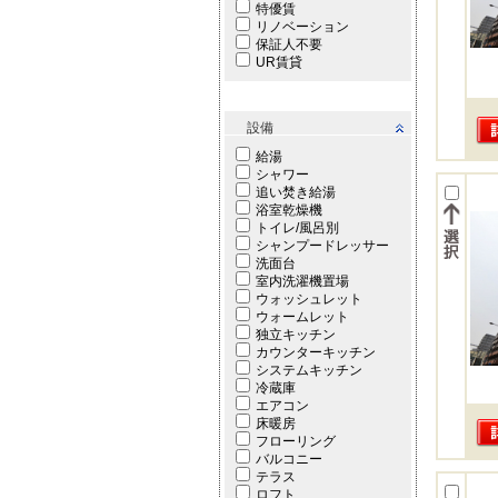
特優賃
リノベーション
保証人不要
UR賃貸
設備
給湯
シャワー
追い焚き給湯
浴室乾燥機
トイレ/風呂別
シャンプードレッサー
洗面台
室内洗濯機置場
ウォッシュレット
ウォームレット
独立キッチン
カウンターキッチン
システムキッチン
冷蔵庫
エアコン
床暖房
フローリング
バルコニー
テラス
ロフト