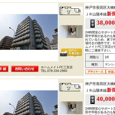
神戸市長田区大橋
新
ＪＲ山陽本線
38,00
24時間安心サポート2
田中学校があるのも
れているため、家で
場付きの物件です。07
ムメイトFC三宮店
軽にご連絡下さい。
間取り
1R
種別
マンシ
ホームメイトFC三宮店
TEL.078-334-2960
神戸市長田区大橋
新
ＪＲ山陽本線
40,00
24時間安心サポート2
田中学校があるのも