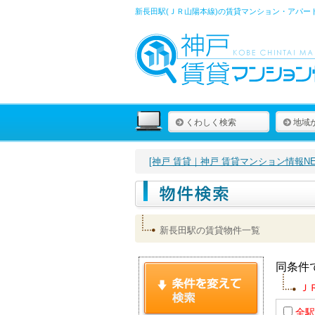
新長田駅(ＪＲ山陽本線)の賃貸マンション・アパー
くわしく検索
地域
[神戸 賃貸｜神戸 賃貸マンション情報NET
新長田駅の賃貸物件一覧
同条件
Ｊ
全駅