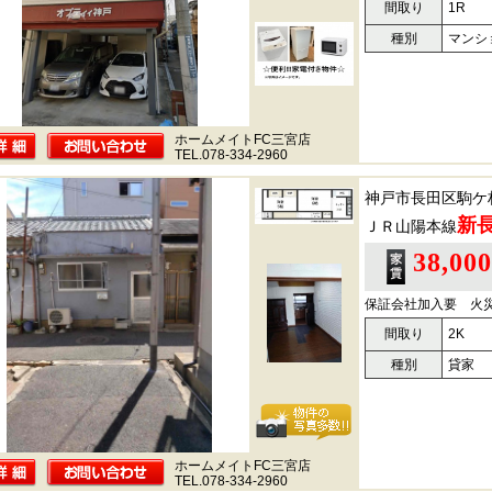
間取り
1R
種別
マンシ
ホームメイトFC三宮店
TEL.078-334-2960
神戸市長田区駒ケ
新
ＪＲ山陽本線
38,00
保証会社加入要 火
間取り
2K
種別
貸家
ホームメイトFC三宮店
TEL.078-334-2960