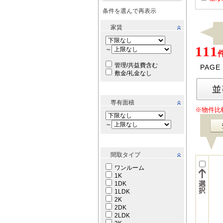
条件を選んで再表示
家賃
111
～
管理/共益費含む
PAGE
敷金/礼金なし
専有面積
※物件比
～
間取タイプ
ワンルーム
1K
1DK
1LDK
2K
2DK
2LDK