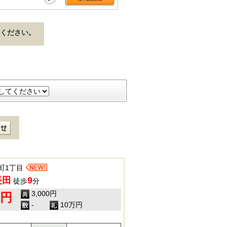
ください。
町1丁目
長田
9
徒歩
分
3,000円
0円
-
10万円