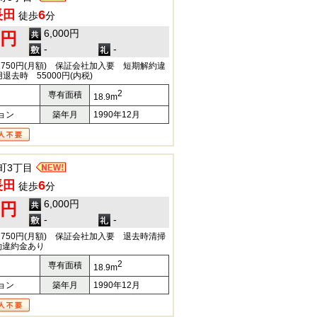
長田
6
徒歩
分
6,000円
0円
-
-
2750円(月額) 保証会社加入要 短期解約違
去時 55000円(内税)
2
専有面積
18.9m
ョン
築年月
1990年12月
町3丁目
長田
6
徒歩
分
6,000円
0円
-
-
2750円(月額) 保証会社加入要 退去時清掃
約違約金あり
2
専有面積
18.9m
ョン
築年月
1990年12月