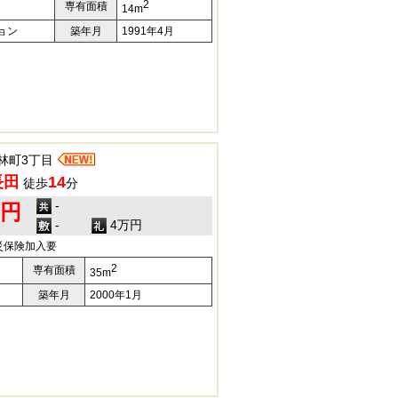
2
専有面積
14m
ョン
築年月
1991年4月
林町3丁目
長田
14
徒歩
分
-
0円
-
4万円
災保険加入要
2
専有面積
35m
築年月
2000年1月