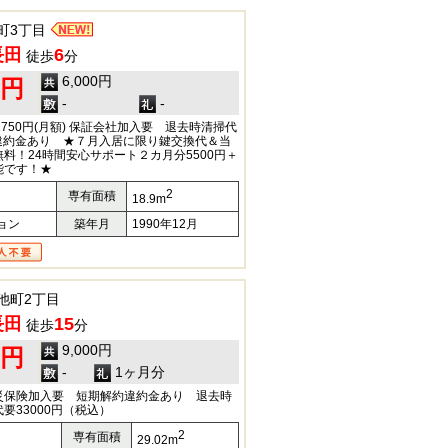
町3丁目
長田
6
徒歩
分
6,000円
0円
-
-
750円(月額) 保証会社加入要 退去時清掃代
約違約金あり ★７月入居に限り鍵交換代＆当
料！24時間安心サポート２カ月分5500円＋
能です！★
2
専有面積
18.9m
ョン
築年月
1990年12月
池町2丁目
長田
15
徒歩
分
9,000円
0円
-
1ヶ月分
災保険加入要 短期解約違約金あり 退去時
要33000円（税込）
2
専有面積
29.02m