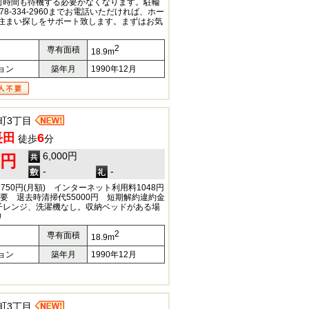
何時間も待機する必要がなくなります。駐輪
8-334-2960までお電話いただければ、ホー
が住まい探しをサポート致します。まずはお気
2
専有面積
18.9m
ョン
築年月
1990年12月
町3丁目
長田
6
徒歩
分
6,000円
0円
-
-
750円(月額) インターネット利用料1048円
入要 退去時清掃代55000円 短期解約違約金
子レンジ、洗濯機なし。収納ベッドがある場
あり
2
専有面積
18.9m
ョン
築年月
1990年12月
町3丁目