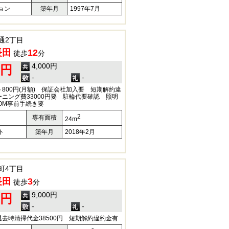
ョン
築年月
1997年7月
通2丁目
長田
12
徒歩
分
4,000円
0円
-
-
800円(月額) 保証会社加入要 短期解約違
ニング費33000円要 駐輪代要確認 照明
OM事前手続き要
2
専有面積
24m
ト
築年月
2018年2月
町4丁目
長田
3
徒歩
分
9,000円
0円
-
-
時清掃代金38500円 短期解約違約金有