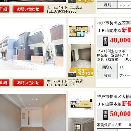
種別
マンシ
ホームメイトFC三宮店
TEL.078-334-2960
神戸市長田区苅藻
新
ＪＲ山陽本線
48,00
２４時間安心サポート
約金要 退去時クリー
器具（残置物） JC
間取り
1K
種別
アパー
ホームメイトFC三宮店
TEL.078-334-2960
神戸市長田区大橋
新
ＪＲ山陽本線
50,00
家賃保証加入要 退去