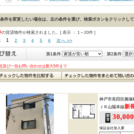
条件を変更したい場合は、左の条件を選び、検索ボタンをクリックして
件
の賃貸物件が検索されました。[ 表示 ： 1～20件 ]
1
 :
2
3
4
5
6
次へ >>
第1条件
第2条件
較及び一括お問い合わせは最大5件まで
神戸市長田区腕塚
新
ＪＲ山陽本線
30,00
保証会社加入要