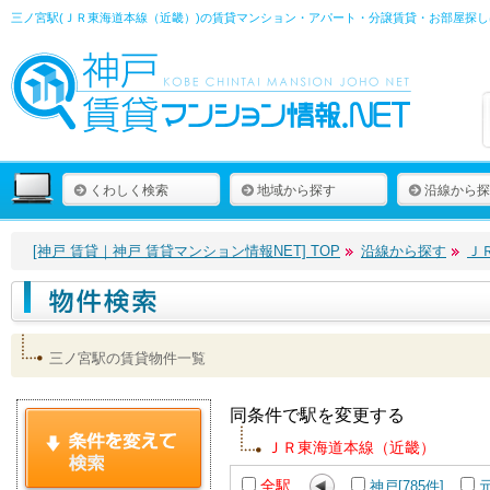
三ノ宮駅(ＪＲ東海道本線（近畿）)の賃貸マンション・アパート・分譲賃貸・お部屋探し
くわしく検索
地域から探す
沿線から探
[神戸 賃貸｜神戸 賃貸マンション情報NET] TOP
沿線から探す
Ｊ
三ノ宮駅の賃貸物件一覧
同条件で駅を変更する
ＪＲ東海道本線（近畿）
全駅
神戸[785件]
元