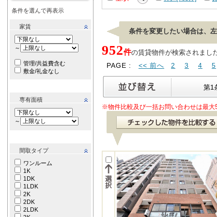
条件を選んで再表示
家賃
条件を変更したい場合は、左
952
～
件
の賃貸物件が検索されました。[ 
管理/共益費含む
PAGE :
<< 前へ
2
3
4
5
敷金/礼金なし
第1
専有面積
※物件比較及び一括お問い合わせは最大
～
間取タイプ
ワンルーム
1K
1DK
1LDK
2K
2DK
2LDK