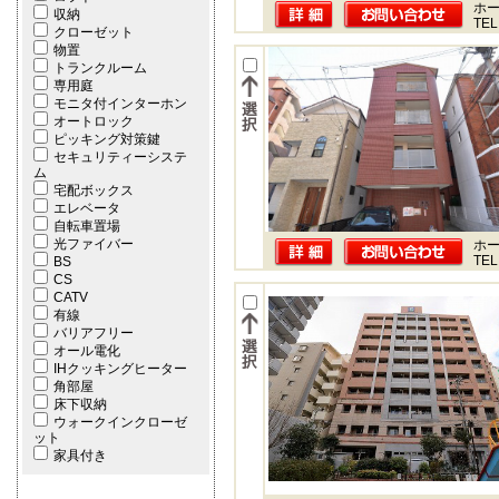
ホー
収納
TEL
クローゼット
物置
トランクルーム
専用庭
モニタ付インターホン
オートロック
ピッキング対策鍵
セキュリティーシステ
ム
宅配ボックス
エレベータ
自転車置場
光ファイバー
ホー
TEL
BS
CS
CATV
有線
バリアフリー
オール電化
IHクッキングヒーター
角部屋
床下収納
ウォークインクローゼ
ット
家具付き