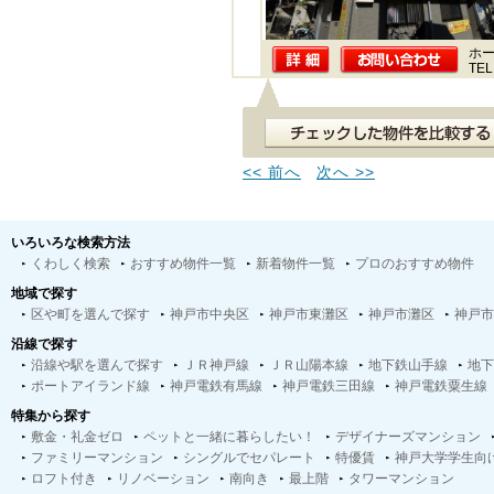
ホー
TEL
<< 前へ
次へ >>
いろいろな検索方法
くわしく検索
おすすめ物件一覧
新着物件一覧
プロのおすすめ物件
地域で探す
区や町を選んで探す
神戸市中央区
神戸市東灘区
神戸市灘区
神戸市
沿線で探す
沿線や駅を選んで探す
ＪＲ神戸線
ＪＲ山陽本線
地下鉄山手線
地下
ポートアイランド線
神戸電鉄有馬線
神戸電鉄三田線
神戸電鉄粟生線
特集から探す
敷金・礼金ゼロ
ペットと一緒に暮らしたい！
デザイナーズマンション
ファミリーマンション
シングルでセパレート
特優賃
神戸大学学生向
ロフト付き
リノベーション
南向き
最上階
タワーマンション