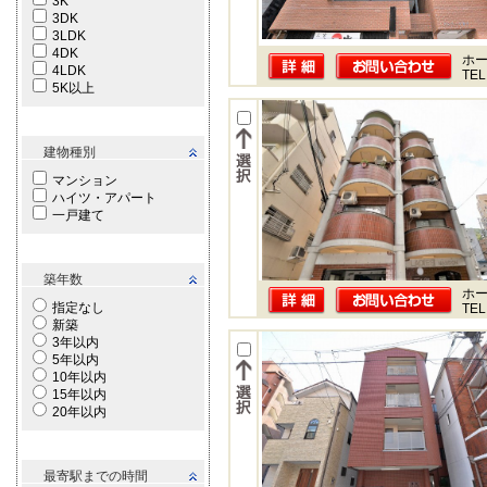
3K
3DK
3LDK
4DK
ホー
4LDK
TEL
5K以上
建物種別
マンション
ハイツ・アパート
一戸建て
築年数
ホー
指定なし
TEL
新築
3年以内
5年以内
10年以内
15年以内
20年以内
最寄駅までの時間