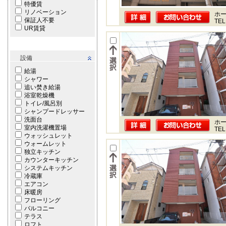
特優賃
リノベーション
ホー
保証人不要
TEL
UR賃貸
設備
給湯
シャワー
追い焚き給湯
浴室乾燥機
トイレ/風呂別
シャンプードレッサー
洗面台
ホー
室内洗濯機置場
TEL
ウォッシュレット
ウォームレット
独立キッチン
カウンターキッチン
システムキッチン
冷蔵庫
エアコン
床暖房
フローリング
バルコニー
テラス
ロフト