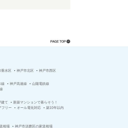
市垂水区
神戸市北区
神戸市西区
本線
神戸高速線
山陽電鉄線
線
戸建て
新築マンションで暮らそう！
アフリー
オール電化対応
築10年以内
賃相場
神戸市須磨区の家賃相場