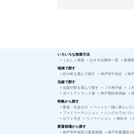
いろいろな検索方法
くわしく検索
おすすめ物件一覧
新着
地域で探す
区や町を選んで探す
神戸市中央区
神
沿線で探す
沿線や駅を選んで探す
ＪＲ神戸線
Ｊ
ポートアイランド線
神戸電鉄有馬線
特集から探す
敷金・礼金ゼロ
ペットと一緒に暮らした
ファミリーマンション
シングルでセパレ
ロフト付き
リノベーション
南向き
家賃相場から探す
神戸市中央区の家賃相場
神戸市東灘区の