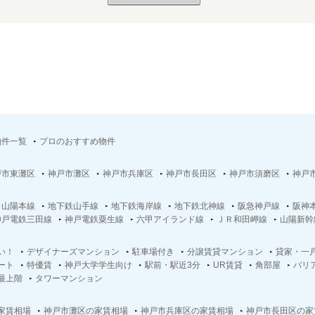
物件一覧
プロのおすすめ物件
戸市東灘区
神戸市灘区
神戸市兵庫区
神戸市長田区
神戸市須磨区
神戸
Ｒ山陽本線
地下鉄山手線
地下鉄海岸線
地下鉄北神線
阪急神戸線
阪神
神戸電鉄三田線
神戸電鉄粟生線
六甲アイランド線
ＪＲ和田岬線
山陽新幹
い！
デザイナーズマンション
駐車場付き
分譲賃貸マンション
貸家・一
ート
特優賃
神戸大学学生向け
駅前・駅近3分
UR賃貸
角部屋
バリ
最上階
タワーマンション
家賃相場
神戸市灘区の家賃相場
神戸市兵庫区の家賃相場
神戸市長田区の家