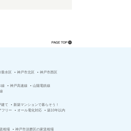
市垂水区
神戸市北区
神戸市西区
本線
神戸高速線
山陽電鉄線
線
戸建て
新築マンションで暮らそう！
アフリー
オール電化対応
築10年以内
賃相場
神戸市須磨区の家賃相場