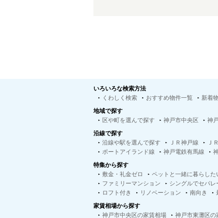
いろいろな検索方法
くわしく検索
おすすめ物件一覧
新着
地域で探す
区や町を選んで探す
神戸市中央区
神
沿線で探す
沿線や駅を選んで探す
ＪＲ神戸線
Ｊ
ポートアイランド線
神戸電鉄有馬線
特集から探す
敷金・礼金ゼロ
ペットと一緒に暮らした
ファミリーマンション
シングルでセパレ
ロフト付き
リノベーション
南向き
家賃相場から探す
神戸市中央区の家賃相場
神戸市東灘区の