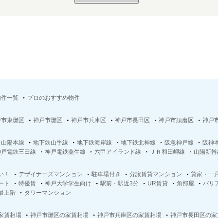
物件一覧
プロのおすすめ物件
戸市東灘区
神戸市灘区
神戸市兵庫区
神戸市長田区
神戸市須磨区
神戸
Ｒ山陽本線
地下鉄山手線
地下鉄海岸線
地下鉄北神線
阪急神戸線
阪神
神戸電鉄三田線
神戸電鉄粟生線
六甲アイランド線
ＪＲ和田岬線
山陽新幹
い！
デザイナーズマンション
駐車場付き
分譲賃貸マンション
貸家・一
ート
特優賃
神戸大学学生向け
駅前・駅近3分
UR賃貸
角部屋
バリ
最上階
タワーマンション
家賃相場
神戸市灘区の家賃相場
神戸市兵庫区の家賃相場
神戸市長田区の家