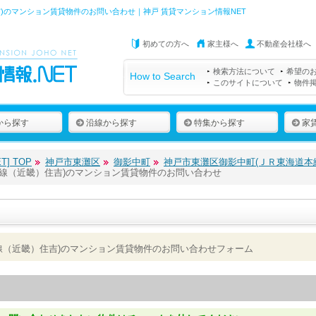
)のマンション賃貸物件のお問い合わせ｜神戸 賃貸マンション情報NET
初めての方へ
家主様へ
不動産会社様へ
検索方法について
希望の
How to Search
このサイトについて
物件
から探す
沿線から探す
特集から探す
家
] TOP
神戸市東灘区
御影中町
神戸市東灘区御影中町(ＪＲ東海道本
線（近畿）住吉)のマンション賃貸物件のお問い合わせ
線（近畿）住吉)のマンション賃貸物件のお問い合わせフォーム