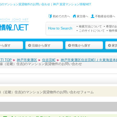
)のマンション賃貸物件のお問い合わせ｜神戸 賃貸マンション情報NET
初めての方へ
家主様へ
不動産会社様へ
検索方法について
希望の
How to Search
このサイトについて
物件
から探す
沿線から探す
特集から探す
家
] TOP
神戸市東灘区
住吉宮町
神戸市東灘区住吉宮町(ＪＲ東海道本
線（近畿）住吉)のマンション賃貸物件のお問い合わせ
線（近畿）住吉)のマンション賃貸物件のお問い合わせフォーム