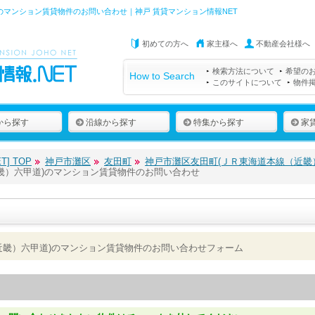
のマンション賃貸物件のお問い合わせ｜神戸 賃貸マンション情報NET
初めての方へ
家主様へ
不動産会社様へ
検索方法について
希望の
How to Search
このサイトについて
物件
から探す
沿線から探す
特集から探す
家
] TOP
神戸市灘区
友田町
神戸市灘区友田町(ＪＲ東海道本線（近畿
畿）六甲道)のマンション賃貸物件のお問い合わせ
近畿）六甲道)のマンション賃貸物件のお問い合わせフォーム