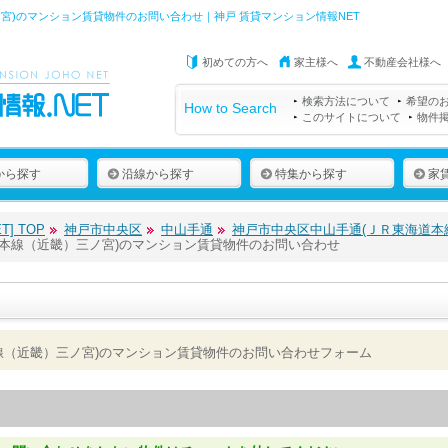
宮)のマンション賃貸物件のお問い合わせ｜神戸 賃貸マンション情報NET
初めての方へ
家主様へ
不動産会社様へ
検索方法について
希望の
How to Search
このサイトについて
物件
から探す
沿線から探す
特集から探す
家
] TOP
神戸市中央区
中山手通
神戸市中央区中山手通(ＪＲ東海道本
道本線（近畿）三ノ宮)のマンション賃貸物件のお問い合わせ
線（近畿）三ノ宮)のマンション賃貸物件のお問い合わせフォーム