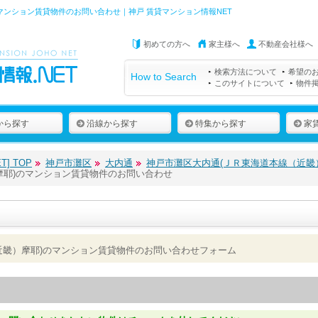
マンション賃貸物件のお問い合わせ｜神戸 賃貸マンション情報NET
初めての方へ
家主様へ
不動産会社様へ
検索方法について
希望の
How to Search
このサイトについて
物件
から探す
沿線から探す
特集から探す
家
] TOP
神戸市灘区
大内通
神戸市灘区大内通(ＪＲ東海道本線（近畿
摩耶)のマンション賃貸物件のお問い合わせ
近畿）摩耶)のマンション賃貸物件のお問い合わせフォーム