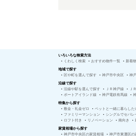
いろいろな検索方法
くわしく検索
おすすめ物件一覧
新着
地域で探す
区や町を選んで探す
神戸市中央区
神
沿線で探す
沿線や駅を選んで探す
ＪＲ神戸線
Ｊ
ポートアイランド線
神戸電鉄有馬線
特集から探す
敷金・礼金ゼロ
ペットと一緒に暮らした
ファミリーマンション
シングルでセパレ
ロフト付き
リノベーション
南向き
家賃相場から探す
神戸市中央区の家賃相場
神戸市東灘区の