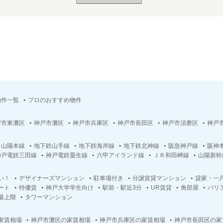
物件一覧
プロのおすすめ物件
戸市東灘区
神戸市灘区
神戸市兵庫区
神戸市長田区
神戸市須磨区
神戸
Ｒ山陽本線
地下鉄山手線
地下鉄海岸線
地下鉄北神線
阪急神戸線
阪神
神戸電鉄三田線
神戸電鉄粟生線
六甲アイランド線
ＪＲ和田岬線
山陽新幹
い！
デザイナーズマンション
駐車場付き
分譲賃貸マンション
貸家・一
ート
特優賃
神戸大学学生向け
駅前・駅近3分
UR賃貸
角部屋
バリ
最上階
タワーマンション
家賃相場
神戸市灘区の家賃相場
神戸市兵庫区の家賃相場
神戸市長田区の家