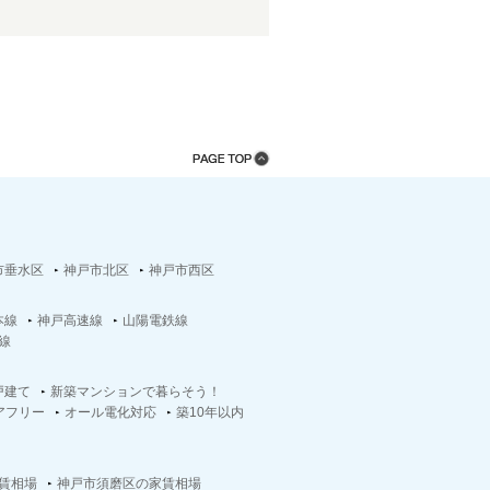
市垂水区
神戸市北区
神戸市西区
本線
神戸高速線
山陽電鉄線
線
戸建て
新築マンションで暮らそう！
アフリー
オール電化対応
築10年以内
賃相場
神戸市須磨区の家賃相場