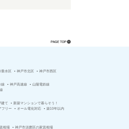
市垂水区
神戸市北区
神戸市西区
本線
神戸高速線
山陽電鉄線
線
戸建て
新築マンションで暮らそう！
アフリー
オール電化対応
築10年以内
賃相場
神戸市須磨区の家賃相場