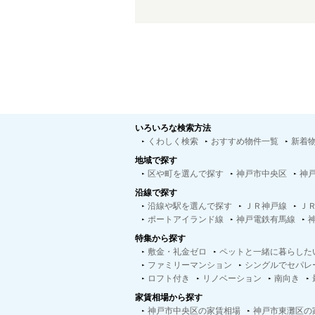
いろいろな検索方法
くわしく検索
おすすめ物件一覧
新着
地域で探す
区や町を選んで探す
神戸市中央区
神
沿線で探す
沿線や駅を選んで探す
ＪＲ神戸線
Ｊ
ポートアイランド線
神戸電鉄有馬線
特集から探す
敷金・礼金ゼロ
ペットと一緒に暮らした
ファミリーマンション
シングルでセパレ
ロフト付き
リノベーション
南向き
家賃相場から探す
神戸市中央区の家賃相場
神戸市東灘区の