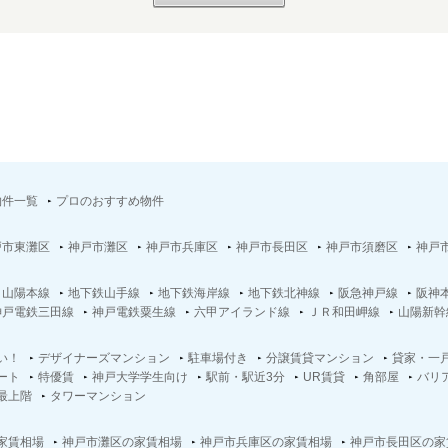
物件一覧
プロのおすすめ物件
戸市東灘区
神戸市灘区
神戸市兵庫区
神戸市長田区
神戸市須磨区
神戸
Ｒ山陽本線
地下鉄山手線
地下鉄海岸線
地下鉄北神線
阪急神戸線
阪神
神戸電鉄三田線
神戸電鉄粟生線
六甲アイランド線
ＪＲ和田岬線
山陽新幹
い！
デザイナーズマンション
駐車場付き
分譲賃貸マンション
貸家・一
ート
特優賃
神戸大学学生向け
駅前・駅近3分
UR賃貸
角部屋
バリ
最上階
タワーマンション
家賃相場
神戸市灘区の家賃相場
神戸市兵庫区の家賃相場
神戸市長田区の家