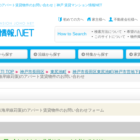
のアパート賃貸物件のお問い合わせ｜神戸 賃貸マンション情報NET
初めての方へ
家主様へ
不動産会社様へ
検索方法について
希望の
How to Search
このサイトについて
物件
から探す
沿線から探す
特集から探す
家
] TOP
神戸市長田区
東尻池町
神戸市長田区東尻池町(神戸市営地下
海岸線苅藻)のアパート賃貸物件のお問い合わせ
鉄海岸線苅藻)のアパート賃貸物件のお問い合わせフォーム