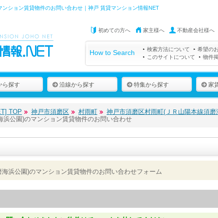
マンション賃貸物件のお問い合わせ｜神戸 賃貸マンション情報NET
初めての方へ
家主様へ
不動産会社様へ
検索方法について
希望の
How to Search
このサイトについて
物件
から探す
沿線から探す
特集から探す
家
] TOP
神戸市須磨区
村雨町
神戸市須磨区村雨町(ＪＲ山陽本線須磨
海浜公園)のマンション賃貸物件のお問い合わせ
磨海浜公園)のマンション賃貸物件のお問い合わせフォーム