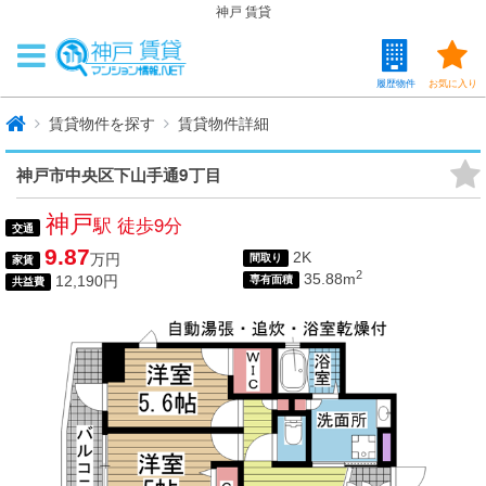
神戸 賃貸
履歴物件
お気に入り
賃貸物件を探す
賃貸物件詳細
神戸市中央区下山手通9丁目
神戸
駅 徒歩9分
交通
9.87
2K
万円
間取り
家賃
2
35.88m
12,190円
専有面積
共益費