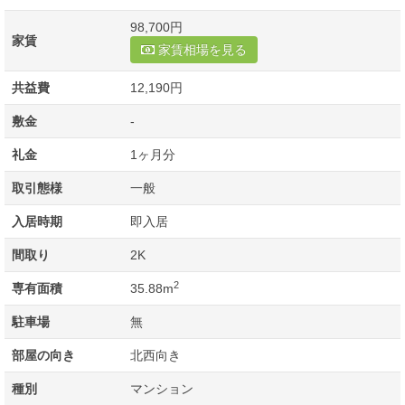
98,700円
家賃
家賃相場を見る
共益費
12,190円
敷金
-
礼金
1ヶ月分
取引態様
一般
入居時期
即入居
間取り
2K
2
専有面積
35.88m
駐車場
無
部屋の向き
北西向き
種別
マンション