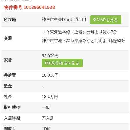
物件番号
101396641528
神戸市中央区元町通4丁目
所在地
MAPを見る
ＪＲ東海道本線（近畿）元町より徒歩7分
交通
神戸市営地下鉄海岸線みなと元町より徒歩3分
92,000円
家賃
家賃相場を見る
共益費
10,000円
敷金
-
礼金
18.4万円
取引態様
一般
入居時期
即入居
間取り
1DK