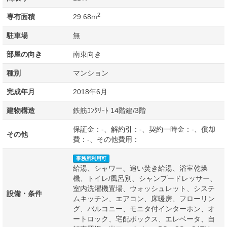
2
専有面積
29.68m
駐車場
無
部屋の向き
南東向き
種別
マンション
完成年月
2018年6月
建物構造
鉄筋ｺﾝｸﾘｰﾄ 14階建/3階
保証金：-、解約引：-、契約一時金：-、償却
その他
費：-、その他費用：
事務所利用可
給湯、シャワー、追い焚き給湯、浴室乾燥
機、トイレ/風呂別、シャンプードレッサー、
室内洗濯機置場、ウォッシュレット、システ
設備・条件
ムキッチン、エアコン、床暖房、フローリン
グ、バルコニー、モニタ付インターホン、オ
ートロック、宅配ボックス、エレベータ、自