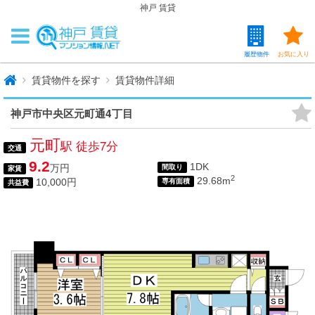
神戸 賃貸
履歴物件
お気に入り
賃貸物件を探す
賃貸物件詳細
神戸市中央区元町通4丁目
元町
駅 徒歩7分
交通
9.2
1DK
万円
間取り
家賃
2
29.68m
10,000円
専有面積
共益費