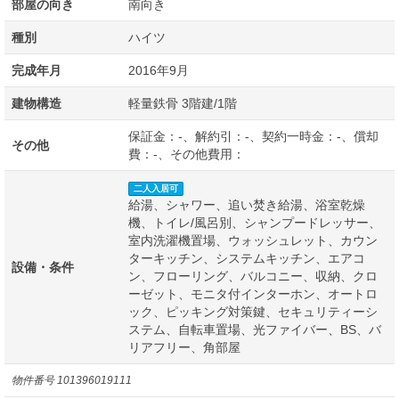
部屋の向き
南向き
種別
ハイツ
完成年月
2016年9月
建物構造
軽量鉄骨 3階建/1階
保証金：-、解約引：-、契約一時金：-、償却
その他
費：-、その他費用：
二人入居可
給湯、シャワー、追い焚き給湯、浴室乾燥
機、トイレ/風呂別、シャンプードレッサー、
室内洗濯機置場、ウォッシュレット、カウン
ターキッチン、システムキッチン、エアコ
設備・条件
ン、フローリング、バルコニー、収納、クロ
ーゼット、モニタ付インターホン、オートロ
ック、ピッキング対策鍵、セキュリティーシ
ステム、自転車置場、光ファイバー、BS、バ
リアフリー、角部屋
物件番号
101396019111