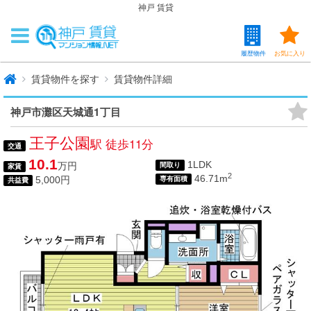
神戸 賃貸
履歴物件
お気に入り
賃貸物件を探す
賃貸物件詳細
神戸市灘区天城通1丁目
王子公園
駅 徒歩11分
交通
10.1
1LDK
万円
間取り
家賃
2
46.71m
5,000円
専有面積
共益費