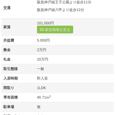
阪急神戸線王子公園より徒歩11分
交通
阪急神戸線六甲より徒歩12分
101,000円
家賃
家賃相場を見る
共益費
5,000円
敷金
2万円
礼金
20万円
取引態様
一般
入居時期
即入居
間取り
1LDK
2
専有面積
46.71m
駐車場
無