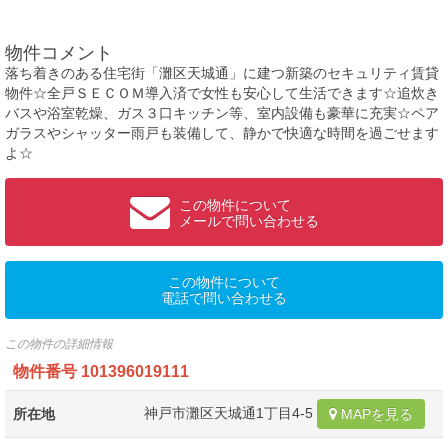
物件コメント
落ち着きのある住宅街「灘区天城通」に建つ新築のセキュリティ賃貸
物件☆全戸ＳＥＣＯＭ導入済で女性も安心して生活できます☆追炊き
バスや浴室乾燥、ガス３口キッチン等、室内設備も豪華に充実☆ペア
ガラスやシャッター雨戸も装備して、静かで快適な時間を過ごせます
よ☆
この物件について
メールで問い合わせる
この物件について
電話で問い合わせる
この物件の詳細情報
物件番号
101396019111
神戸市灘区天城通1丁目4-5
所在地
MAPを見る