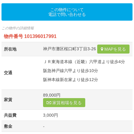
この物件について
電話で問い合わせる
この物件の詳細情報
物件番号
101396017991
神戸市灘区桜口町3丁目3-26
所在地
MAPを見る
ＪＲ東海道本線（近畿）六甲道より徒歩4分
阪急神戸線六甲より徒歩10分
交通
阪神本線新在家より徒歩12分
89,000円
家賃
家賃相場を見る
共益費
3,000円
敷金
-