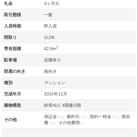
礼金
3ヶ月分
取引態様
一般
入居時期
即入居
間取り
1LDK
2
専有面積
42.8m
駐車場
近隣有り
部屋の向き
南向き
種別
マンション
完成年月
2015年12月
建物構造
鉄骨ALC 4階建/2階
保証金：-、解約引：-、契約一時金：-、償却
その他
費：-、その他費用：