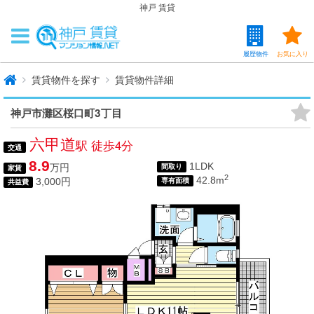
神戸 賃貸
履歴物件
お気に入り
賃貸物件を探す
賃貸物件詳細
神戸市灘区桜口町3丁目
六甲道
駅 徒歩4分
交通
8.9
1LDK
万円
間取り
家賃
2
42.8m
3,000円
専有面積
共益費