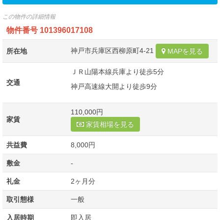
この物件の詳細情報
物件番号
101396017108
神戸市兵庫区西柳原町4-21
所在地
MAPを見る
ＪＲ山陽本線兵庫より徒歩5分
交通
神戸高速線大開より徒歩9分
110,000円
家賃
家賃相場を見る
共益費
8,000円
敷金
-
礼金
2ヶ月分
取引態様
一般
入居時期
即入居