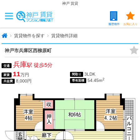
神戸 賃貸
履歴物件
お気に入り
賃貸物件を探す
賃貸物件詳細
神戸市兵庫区西柳原町
兵庫
駅 徒歩5分
交通
11
3LDK
万円
間取り
家賃
2
54.45m
8,000円
専有面積
共益費