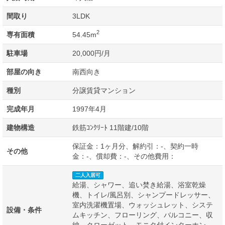
間取り
3LDK
2
専有面積
54.45m
駐車場
20,000円/月
部屋の向き
南西向き
種別
分譲賃貸マンション
完成年月
1997年4月
建物構造
鉄筋ｺﾝｸﾘｰﾄ 11階建/10階
保証金：1ヶ月分、解約引：-、契約一時
その他
金：-、償却費：-、その他費用：
二人入居可
給湯、シャワー、追い焚き給湯、浴室乾燥
機、トイレ/風呂別、シャンプードレッサー、
室内洗濯機置場、ウォッシュレット、システ
設備・条件
ムキッチン、フローリング、バルコニー、収
納、クローゼット、モニタ付インターホン、