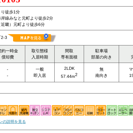
り徒歩1分
海岸線みなと元町より徒歩2分
（近畿）元町より徒歩6分
-3
契約一時金
取引態様
間取
駐車場
償却費
入居時期
専有面積
部屋の向き
2LDK
-
一般
無
マ
2
-
即入居
南向き
1
57.44m
ンの説明を見る