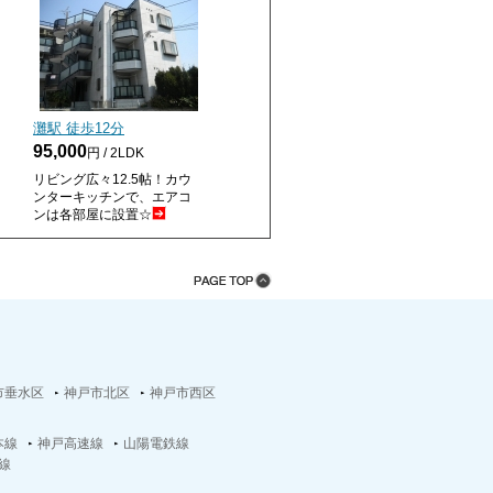
灘駅 徒歩
12
分
95,000
円 / 2LDK
リビング広々12.5帖！カウ
ンターキッチンで、エアコ
ンは各部屋に設置☆
市垂水区
神戸市北区
神戸市西区
本線
神戸高速線
山陽電鉄線
線