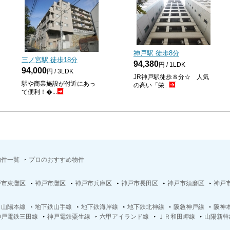
神戸駅 徒歩
8
分
三ノ宮駅 徒歩
18
分
94,380
円 / 1LDK
94,000
円 / 3LDK
JR神戸駅徒歩８分☆ 人気
駅や商業施設が付近にあっ
の高い「栄...
て便利！�...
物件一覧
プロのおすすめ物件
戸市東灘区
神戸市灘区
神戸市兵庫区
神戸市長田区
神戸市須磨区
神戸
Ｒ山陽本線
地下鉄山手線
地下鉄海岸線
地下鉄北神線
阪急神戸線
阪神
神戸電鉄三田線
神戸電鉄粟生線
六甲アイランド線
ＪＲ和田岬線
山陽新幹