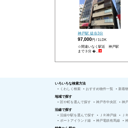
神戸駅 徒歩
3
分
97,000
円 / 1LDK
☆間違いなく駅近 神戸駅
まで３分 �...
いろいろな検索方法
くわしく検索
おすすめ物件一覧
新着
地域で探す
区や町を選んで探す
神戸市中央区
神
沿線で探す
沿線や駅を選んで探す
ＪＲ神戸線
Ｊ
ポートアイランド線
神戸電鉄有馬線