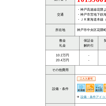
・神戸高速線花隈よ
交通
・神戸市営地下鉄
・ＪＲ東海道本線
所在地
神戸市中央区花隈町2
敷金
保証金
礼金
解約引
10.2万円
-
20.4万円
-
その他費用
設備・条件
設備・条件アイコ