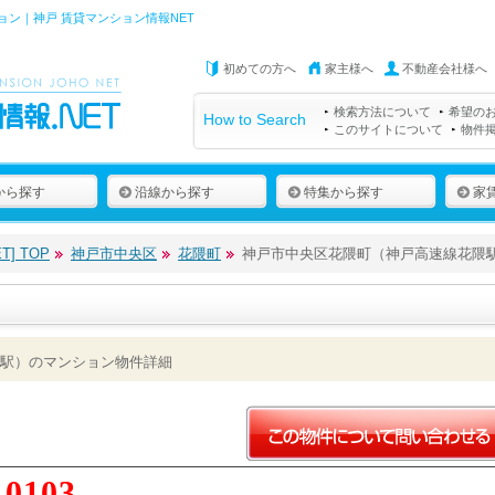
ン｜神戸 賃貸マンション情報NET
初めての方へ
家主様へ
不動産会社様へ
検索方法について
希望の
How to Search
このサイトについて
物件
から探す
沿線から探す
特集から探す
家
] TOP
神戸市中央区
花隈町
神戸市中央区花隈町（神戸高速線花隈
駅）のマンション物件詳細
10103