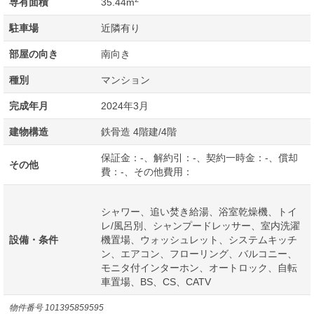
専有面積
35.44m
駐車場
近隣有り
部屋の向き
南向き
種別
マンション
完成年月
2024年3月
建物構造
鉄骨造 4階建/4階
保証金：-、解約引：-、契約一時金：-、償却
その他
費：-、その他費用：
シャワー、追い焚き給湯、浴室乾燥機、トイ
レ/風呂別、シャンプードレッサー、室内洗濯
設備・条件
機置場、ウォッシュレット、システムキッチ
ン、エアコン、フローリング、バルコニー、
モニタ付インターホン、オートロック、自転
車置場、BS、CS、CATV
物件番号
101395859595