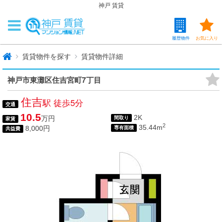
神戸 賃貸
履歴物件
お気に入り
賃貸物件を探す
賃貸物件詳細
神戸市東灘区住吉宮町7丁目
住吉
駅 徒歩5分
交通
10.5
2K
万円
間取り
家賃
2
35.44m
8,000円
専有面積
共益費