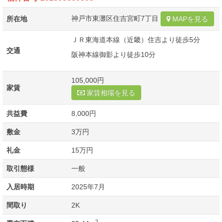
神戸市東灘区住吉宮町7丁目
所在地
MAPを見る
ＪＲ東海道本線（近畿）住吉より徒歩5分
交通
阪神本線御影より徒歩10分
105,000円
家賃
家賃相場を見る
共益費
8,000円
敷金
3万円
礼金
15万円
取引態様
一般
入居時期
2025年7月
間取り
2K
2