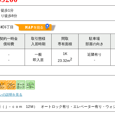
徒歩1分
り徒歩8分
町6丁目
契約一時金
取引態様
間取
駐車場
償却費
入居時期
専有面積
部屋の向き
1K
-
一般
近隣有り
2
-
即入居
-
23.32m
ンの説明を見る
料（ｊ－ｃｏｍ 12Ｍ） オートロック有り・エレベーター有り・ウォ