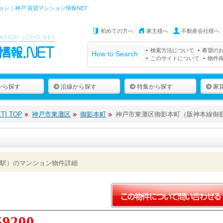
ン｜神戸 賃貸マンション情報NET
初めての方へ
家主様へ
不動産会社様へ
検索方法について
希望の
How to Search
このサイトについて
物件
から探す
沿線から探す
特集から探す
家
] TOP
神戸市東灘区
御影本町
神戸市東灘区御影本町（阪神本線御
駅）のマンション物件詳細
59200