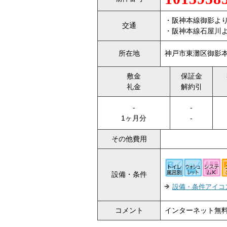
・阪神本線御影より
交通
・阪神本線石屋川よ
所在地
神戸市東灘区御影本
敷金
保証金
礼金
解約引
-
-
1ヶ月分
-
その他費用
設備・条件
設備・条件アイコ
コメント
インターネット無