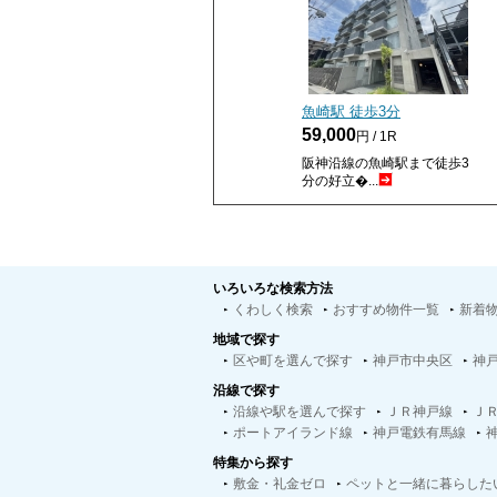
魚崎駅 徒歩
3
分
59,000
円 / 1R
阪神沿線の魚崎駅まで徒歩3
分の好立�...
いろいろな検索方法
くわしく検索
おすすめ物件一覧
新着
地域で探す
区や町を選んで探す
神戸市中央区
神
沿線で探す
沿線や駅を選んで探す
ＪＲ神戸線
Ｊ
ポートアイランド線
神戸電鉄有馬線
特集から探す
敷金・礼金ゼロ
ペットと一緒に暮らした