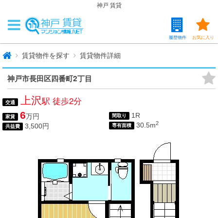
神戸 賃貸
履歴物件
お気に入り
賃貸物件を探す
賃貸物件詳細
神戸市長田区四番町2丁目
上沢
駅 徒歩2分
交通
6
1R
万円
間取り
家賃
2
30.5m
3,500円
専有面積
共益費