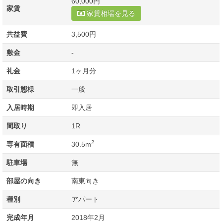
60,000円
家賃
家賃相場を見る
共益費
3,500円
敷金
-
礼金
1ヶ月分
取引態様
一般
入居時期
即入居
間取り
1R
2
専有面積
30.5m
駐車場
無
部屋の向き
南東向き
種別
アパート
完成年月
2018年2月