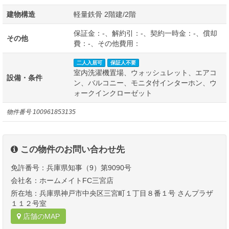
建物構造
軽量鉄骨 2階建/2階
保証金：-、解約引：-、契約一時金：-、償却
その他
費：-、その他費用：
二人入居可
保証人不要
室内洗濯機置場、ウォッシュレット、エアコ
設備・条件
ン、バルコニー、モニタ付インターホン、ウ
ォークインクローゼット
物件番号
100961853135
この物件のお問い合わせ先
免許番号：兵庫県知事（9）第9090号
会社名：ホームメイトFC三宮店
所在地：兵庫県神戸市中央区三宮町１丁目８番１号 さんプラザ
１１２号室
店舗のMAP