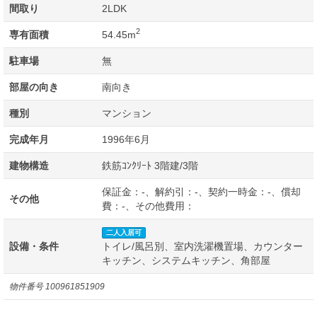
間取り
2LDK
2
専有面積
54.45m
駐車場
無
部屋の向き
南向き
種別
マンション
完成年月
1996年6月
建物構造
鉄筋ｺﾝｸﾘｰﾄ 3階建/3階
保証金：-、解約引：-、契約一時金：-、償却
その他
費：-、その他費用：
二人入居可
設備・条件
トイレ/風呂別、室内洗濯機置場、カウンター
キッチン、システムキッチン、角部屋
物件番号
100961851909