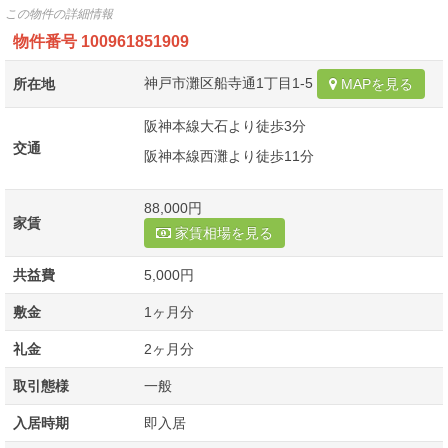
この物件の詳細情報
物件番号
100961851909
神戸市灘区船寺通1丁目1-5
所在地
MAPを見る
阪神本線大石より徒歩3分
交通
阪神本線西灘より徒歩11分
88,000円
家賃
家賃相場を見る
共益費
5,000円
敷金
1ヶ月分
礼金
2ヶ月分
取引態様
一般
入居時期
即入居