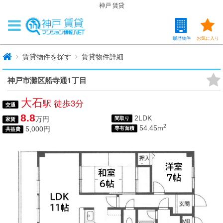
神戸 賃貸
履歴物件
お気に入り
賃貸物件を探す
賃貸物件詳細
神戸市灘区船寺通1丁目
大石
駅 徒歩3分
交通
8.8
2LDK
万円
間取り
家賃
2
54.45m
5,000円
専有面積
共益費