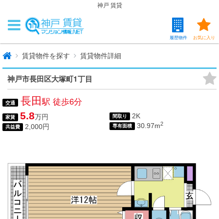
神戸 賃貸
履歴物件
お気に入り
賃貸物件を探す
賃貸物件詳細
神戸市長田区大塚町1丁目
長田
駅 徒歩6分
交通
5.8
2K
万円
間取り
家賃
2
30.97m
2,000円
専有面積
共益費