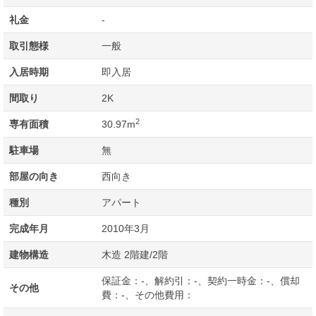
礼金
-
取引態様
一般
入居時期
即入居
間取り
2K
2
専有面積
30.97m
駐車場
無
部屋の向き
西向き
種別
アパート
完成年月
2010年3月
建物構造
木造 2階建/2階
保証金：-、解約引：-、契約一時金：-、償却
その他
費：-、その他費用：