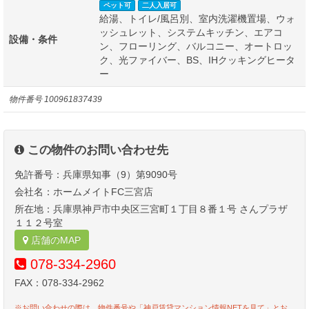
ペット可
二人入居可
給湯、トイレ/風呂別、室内洗濯機置場、ウォ
ッシュレット、システムキッチン、エアコ
設備・条件
ン、フローリング、バルコニー、オートロッ
ク、光ファイバー、BS、IHクッキングヒータ
ー
物件番号
100961837439
この物件のお問い合わせ先
免許番号：兵庫県知事（9）第9090号
会社名：ホームメイトFC三宮店
所在地：兵庫県神戸市中央区三宮町１丁目８番１号 さんプラザ
１１２号室
店舗のMAP
078-334-2960
FAX：078-334-2962
※お問い合わせの際は、物件番号や「神戸賃貸マンション情報NETを見て」とお