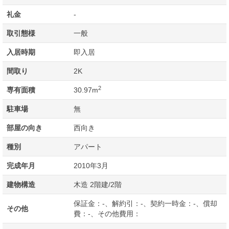
礼金
-
取引態様
一般
入居時期
即入居
間取り
2K
2
専有面積
30.97m
駐車場
無
部屋の向き
西向き
種別
アパート
完成年月
2010年3月
建物構造
木造 2階建/2階
保証金：-、解約引：-、契約一時金：-、償却
その他
費：-、その他費用：