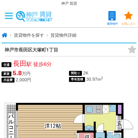
神戸 賃貸
履歴物件
お気に入り
賃貸物件を探す
賃貸物件詳細
神戸市長田区大塚町1丁目
長田
駅 徒歩6分
交通
5.8
2K
万円
間取り
家賃
2
30.97m
2,000円
専有面積
共益費