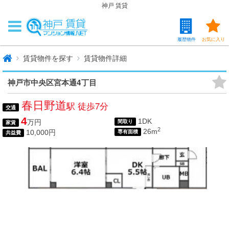
神戸 賃貸
履歴物件
お気に入り
賃貸物件を探す
賃貸物件詳細
神戸市中央区宮本通4丁目
春日野道
駅 徒歩7分
交通
4
1DK
万円
間取り
家賃
2
26m
10,000円
専有面積
共益費