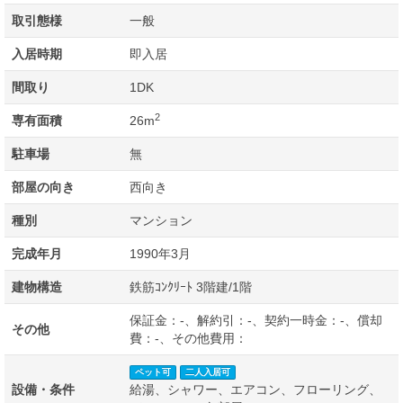
取引態様
一般
入居時期
即入居
間取り
1DK
2
専有面積
26m
駐車場
無
部屋の向き
西向き
種別
マンション
完成年月
1990年3月
建物構造
鉄筋ｺﾝｸﾘｰﾄ 3階建/1階
保証金：-、解約引：-、契約一時金：-、償却
その他
費：-、その他費用：
ペット可
二人入居可
設備・条件
給湯、シャワー、エアコン、フローリング、