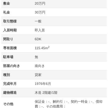
敷金
20万円
礼金
30万円
取引態様
一般
入居時期
即入居
間取り
6DK
2
専有面積
115.45m
駐車場
無
部屋の向き
南向き
種別
貸家
完成年月
1976年6月
建物構造
木造 2階建/1階
保証金：-、解約引：-、契約一時金：-、償却
その他
費：-、その他費用：