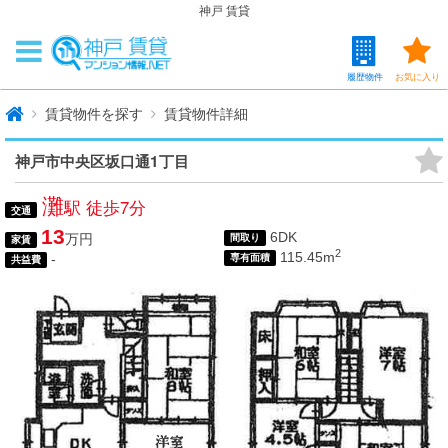
神戸 賃貸
履歴物件
お気に入り
賃貸物件を探す
賃貸物件詳細
神戸市中央区坂口通1丁目
灘
駅 徒歩7分
交通
13
6DK
万円
間取り
家賃
2
115.45m
-
専有面積
共益費