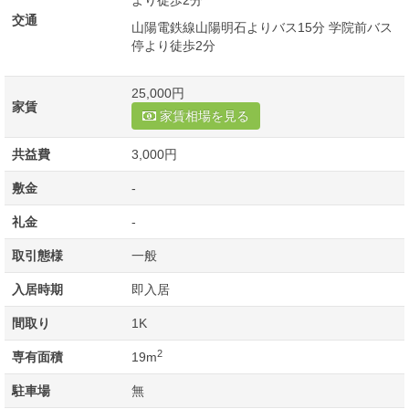
より徒歩2分
交通
山陽電鉄線山陽明石よりバス15分 学院前バス
停より徒歩2分
25,000円
家賃
家賃相場を見る
共益費
3,000円
敷金
-
礼金
-
取引態様
一般
入居時期
即入居
間取り
1K
2
専有面積
19m
駐車場
無