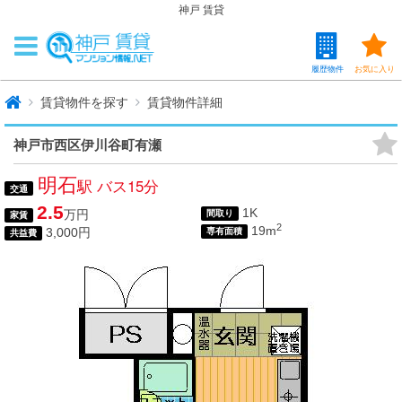
神戸 賃貸
履歴物件
お気に入り
賃貸物件を探す
賃貸物件詳細
神戸市西区伊川谷町有瀬
明石
駅 バス15分
交通
2.5
1K
万円
間取り
家賃
2
19m
3,000円
専有面積
共益費