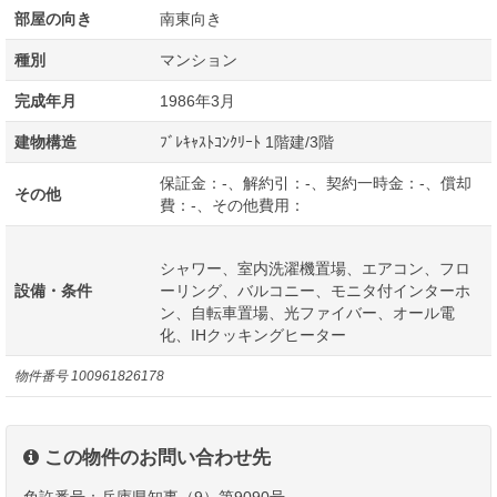
部屋の向き
南東向き
種別
マンション
完成年月
1986年3月
建物構造
ﾌﾞﾚｷｬｽﾄｺﾝｸﾘｰﾄ 1階建/3階
保証金：-、解約引：-、契約一時金：-、償却
その他
費：-、その他費用：
シャワー、室内洗濯機置場、エアコン、フロ
設備・条件
ーリング、バルコニー、モニタ付インターホ
ン、自転車置場、光ファイバー、オール電
化、IHクッキングヒーター
物件番号
100961826178
この物件のお問い合わせ先