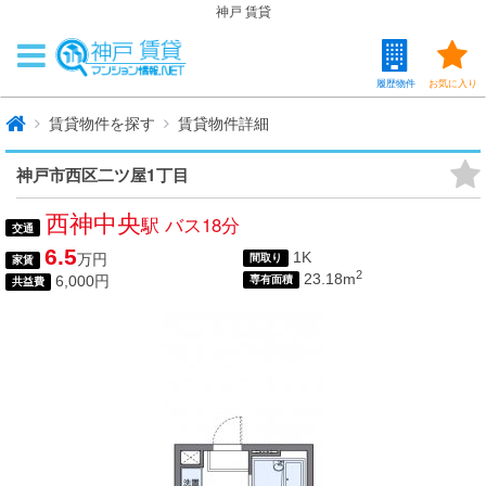
神戸 賃貸
履歴物件
お気に入り
賃貸物件を探す
賃貸物件詳細
神戸市西区二ツ屋1丁目
西神中央
駅 バス18分
交通
6.5
1K
万円
間取り
家賃
2
23.18m
6,000円
専有面積
共益費