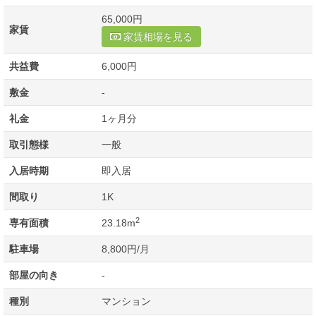
65,000円
家賃
家賃相場を見る
共益費
6,000円
敷金
-
礼金
1ヶ月分
取引態様
一般
入居時期
即入居
間取り
1K
2
専有面積
23.18m
駐車場
8,800円/月
部屋の向き
-
種別
マンション