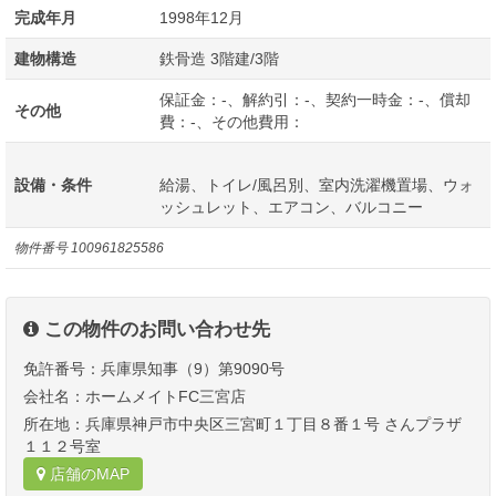
完成年月
1998年12月
建物構造
鉄骨造 3階建/3階
保証金：-、解約引：-、契約一時金：-、償却
その他
費：-、その他費用：
設備・条件
給湯、トイレ/風呂別、室内洗濯機置場、ウォ
ッシュレット、エアコン、バルコニー
物件番号
100961825586
この物件のお問い合わせ先
免許番号：兵庫県知事（9）第9090号
会社名：ホームメイトFC三宮店
所在地：兵庫県神戸市中央区三宮町１丁目８番１号 さんプラザ
１１２号室
店舗のMAP