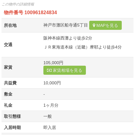
この物件の詳細情報
物件番号
100961824834
神戸市灘区船寺通5丁目
所在地
MAPを見る
阪神本線西灘より徒歩2分
交通
ＪＲ東海道本線（近畿）摩耶より徒歩4分
105,000円
家賃
家賃相場を見る
共益費
10,000円
敷金
-
礼金
1ヶ月分
取引態様
一般
入居時期
即入居