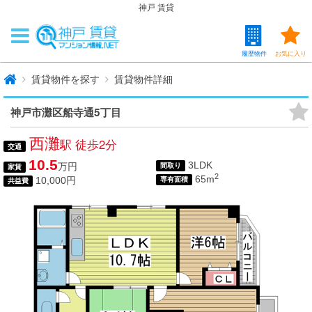
神戸 賃貸
履歴物件
お気に入り
賃貸物件を探す
賃貸物件詳細
神戸市灘区船寺通5丁目
西灘
駅 徒歩2分
交通
10.5
3LDK
万円
間取り
家賃
2
65m
10,000円
専有面積
共益費