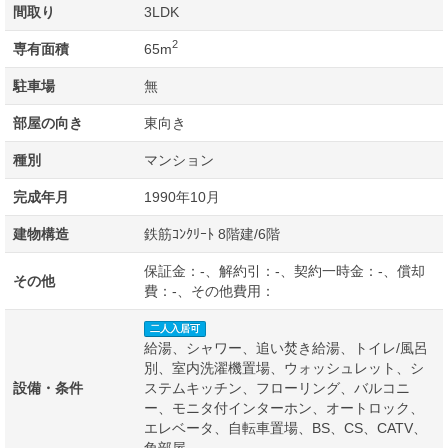
間取り
3LDK
2
専有面積
65m
駐車場
無
部屋の向き
東向き
種別
マンション
完成年月
1990年10月
建物構造
鉄筋ｺﾝｸﾘｰﾄ 8階建/6階
保証金：-、解約引：-、契約一時金：-、償却
その他
費：-、その他費用：
二人入居可
給湯、シャワー、追い焚き給湯、トイレ/風呂
別、室内洗濯機置場、ウォッシュレット、シ
設備・条件
ステムキッチン、フローリング、バルコニ
ー、モニタ付インターホン、オートロック、
エレベータ、自転車置場、BS、CS、CATV、
角部屋