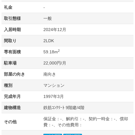
礼金
-
取引態様
一般
入居時期
2024年12月
間取り
2LDK
2
専有面積
59.18m
駐車場
22,000円/月
部屋の向き
南向き
種別
マンション
完成年月
1997年3月
建物構造
鉄筋ｺﾝｸﾘｰﾄ 9階建/4階
保証金：-、解約引：-、契約一時金：-、償却
その他
費：-、その他費用：