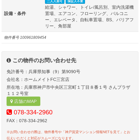
二人入居可
保証人不要
給湯、シャワー、トイレ/風呂別、室内洗濯機
設備・条件
置場、エアコン、フローリング、バルコニ
ー、エレベータ、自転車置場、BS、バリアフ
リー、角部屋
物件番号
100961809454
この物件のお問い合わせ先
免許番号：兵庫県知事（9）第9090号
会社名：ホームメイトFC三宮店
所在地：兵庫県神戸市中央区三宮町１丁目８番１号 さんプラザ
１１２号室
店舗のMAP
078-334-2960
FAX：078-334-2962
※お問い合わせの際は、物件番号や「神戸賃貸マンション情報NETを見て」とお
伝えいただくと対応がスムーズになります。