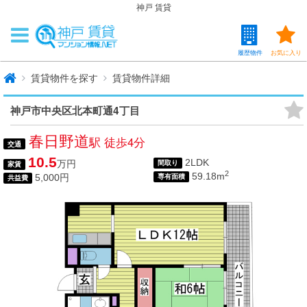
神戸 賃貸
履歴物件
お気に入り
賃貸物件を探す
賃貸物件詳細
神戸市中央区北本町通4丁目
春日野道
駅 徒歩4分
交通
10.5
2LDK
万円
間取り
家賃
2
59.18m
5,000円
専有面積
共益費