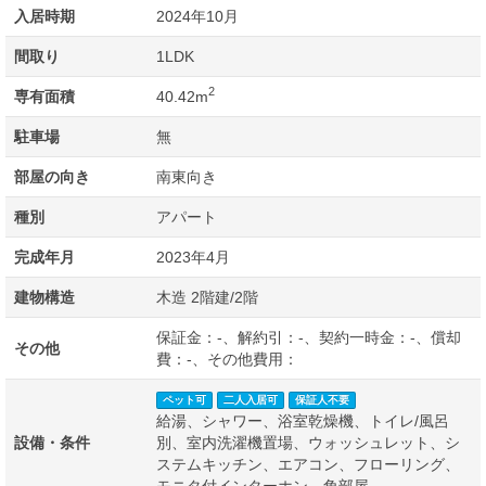
入居時期
2024年10月
間取り
1LDK
2
専有面積
40.42m
駐車場
無
部屋の向き
南東向き
種別
アパート
完成年月
2023年4月
建物構造
木造 2階建/2階
保証金：-、解約引：-、契約一時金：-、償却
その他
費：-、その他費用：
ペット可
二人入居可
保証人不要
給湯、シャワー、浴室乾燥機、トイレ/風呂
設備・条件
別、室内洗濯機置場、ウォッシュレット、シ
ステムキッチン、エアコン、フローリング、
モニタ付インターホン、角部屋