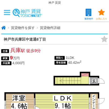
神戸 賃貸
履歴物件
お気に入り
賃貸物件を探す
賃貸物件詳細
神戸市兵庫区中道通8丁目
兵庫
駅 徒歩9分
交通
9
1LDK
万円
間取り
家賃
2
40.42m
4,000円
専有面積
共益費