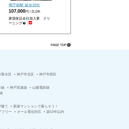
県庁前駅 徒歩
10
分
107,000
円 / 2LDK
家賃保証会社加入要 クリ
ーニング�...
市垂水区
神戸市北区
神戸市西区
本線
神戸高速線
山陽電鉄線
線
戸建て
新築マンションで暮らそう！
アフリー
オール電化対応
築10年以内