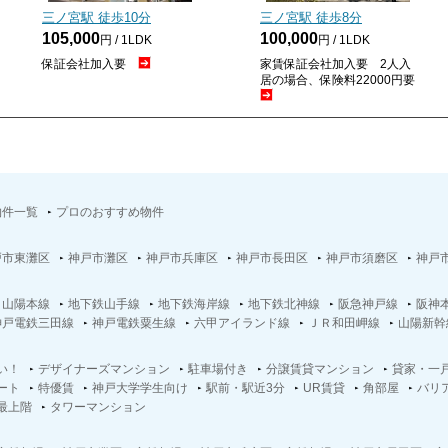
三ノ宮駅 徒歩
10
分
三ノ宮駅 徒歩
8
分
105,000
100,000
円 / 1LDK
円 / 1LDK
保証会社加入要
家賃保証会社加入要 2人入
居の場合、保険料22000円要
物件一覧
プロのおすすめ物件
戸市東灘区
神戸市灘区
神戸市兵庫区
神戸市長田区
神戸市須磨区
神戸
Ｒ山陽本線
地下鉄山手線
地下鉄海岸線
地下鉄北神線
阪急神戸線
阪神
神戸電鉄三田線
神戸電鉄粟生線
六甲アイランド線
ＪＲ和田岬線
山陽新幹
い！
デザイナーズマンション
駐車場付き
分譲賃貸マンション
貸家・一
ート
特優賃
神戸大学学生向け
駅前・駅近3分
UR賃貸
角部屋
バリ
最上階
タワーマンション