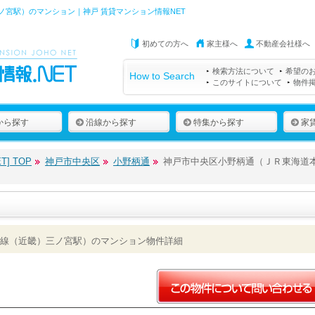
宮駅）のマンション｜神戸 賃貸マンション情報NET
初めての方へ
家主様へ
不動産会社様へ
検索方法について
希望の
How to Search
このサイトについて
物件
から探す
沿線から探す
特集から探す
家
] TOP
神戸市中央区
小野柄通
神戸市中央区小野柄通（ＪＲ東海道
線（近畿）三ノ宮駅）のマンション物件詳細