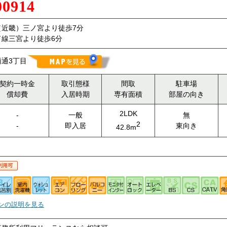
00914
（近畿）三ノ宮より徒歩7分
線三宮より徒歩6分
通3丁目
契約一時金
取引態様
間取
駐車場
償却費
入居時期
専有面積
部屋の向き
2LDK
-
一般
無
2
-
即入居
東向き
42.8m
ンの説明を見る