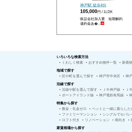
神戸駅 徒歩
4
分
105,000
円 / 1LDK
保証会社加入要 短期解約
違約金あ�...
いろいろな検索方法
くわしく検索
おすすめ物件一覧
新着
地域で探す
区や町を選んで探す
神戸市中央区
神
沿線で探す
沿線や駅を選んで探す
ＪＲ神戸線
Ｊ
ポートアイランド線
神戸電鉄有馬線
特集から探す
敷金・礼金ゼロ
ペットと一緒に暮らした
ファミリーマンション
シングルでセパレ
ロフト付き
リノベーション
南向き
家賃相場から探す