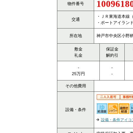
1009618
物件番号
・ＪＲ東海道本線
交通
・ポートアイランド
所在地
神戸市中央区小野柄
敷金
保証金
礼金
解約引
-
-
25万円
-
その他費用
設備・条件
設備・条件アイコ