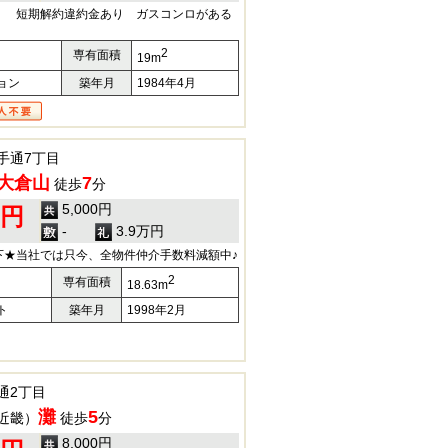
 短期解約違約金あり ガスコンロがある
2
専有面積
19m
ョン
築年月
1984年4月
手通7丁目
大倉山
7
徒歩
分
5,000円
0円
-
3.9万円
下★当社では只今、全物件仲介手数料減額中♪
2
専有面積
18.63m
ト
築年月
1998年2月
通2丁目
灘
5
近畿）
徒歩
分
8,000円