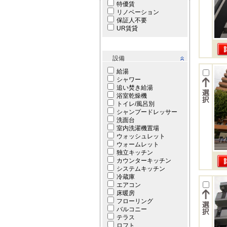
特優賃
リノベーション
保証人不要
UR賃貸
設備
給湯
シャワー
追い焚き給湯
浴室乾燥機
トイレ/風呂別
シャンプードレッサー
洗面台
室内洗濯機置場
ウォッシュレット
ウォームレット
独立キッチン
カウンターキッチン
システムキッチン
冷蔵庫
エアコン
床暖房
フローリング
バルコニー
テラス
ロフト