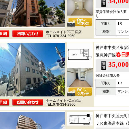
34,00
家賃保証会社加入要 
り
間取り
1R
種別
マンシ
ホームメイトFC三宮店
TEL.078-334-2960
神戸市中央区東雲
春日
阪急神戸線
35,00
保証会社加入要
間取り
1R
種別
マンシ
ホームメイトFC三宮店
TEL.078-334-2960
神戸市中央区元町
ＪＲ東海道本線（