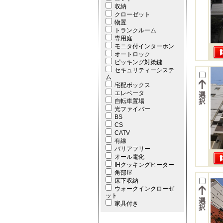
収納
クローゼット
物置
トランクルーム
専用庭
モニタ付インターホン
オートロック
ピッキング対策鍵
セキュリティーシステ
ム
宅配ボックス
エレベータ
自転車置場
光ファイバー
BS
CS
CATV
有線
バリアフリー
オール電化
IHクッキングヒーター
角部屋
床下収納
ウォークインクローゼ
ット
家具付き