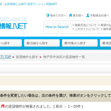
貸・お部屋探しは
神戸 賃貸マンション情報NET
初めての方へ
家主様へ
不動産会社様へ
検索方法について
希望の
How to Search
このサイトについて
物件
から探す
沿線から探す
特集から探す
家
] TOP
賃貸物件を探す
神戸市中央区の賃貸物件一覧
条件を変更したい場合は、左の条件を選び、検索ボタンをクリックして
1
件
の賃貸物件が検索されました。[ 表示 ： 1～20件 ]