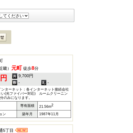
町
元町
8
近畿）
徒歩
分
9,700円
0円
-
-
インターネット：各インターネット接続会社
い(光ファイバー対応) ルームクリーニン
部分のみになります。
2
専有面積
21.56m
ョン
築年月
1987年11月
通5丁目