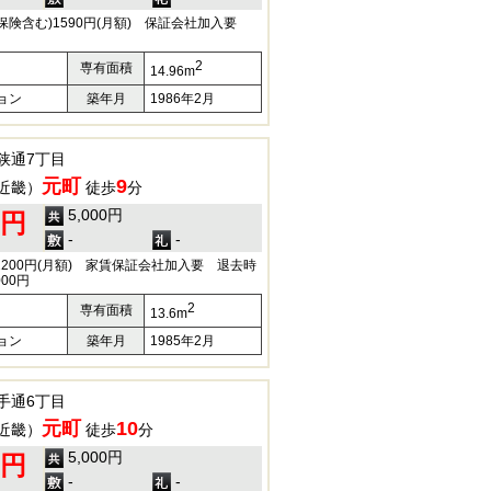
保険含む)1590円(月額) 保証会社加入要
2
専有面積
14.96m
ョン
築年月
1986年2月
狭通7丁目
元町
9
近畿）
徒歩
分
5,000円
0円
-
-
2200円(月額) 家賃保証会社加入要 退去時
00円
2
専有面積
13.6m
ョン
築年月
1985年2月
手通6丁目
元町
10
近畿）
徒歩
分
5,000円
0円
-
-