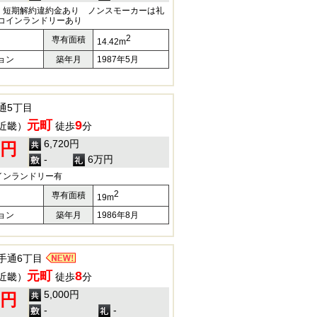
 短期解約違約金あり ノンスモーカーは礼
にコインランドリーあり
2
専有面積
14.42m
ョン
築年月
1987年5月
通5丁目
元町
9
近畿）
徒歩
分
6,720円
0円
-
6万円
インランドリー有
2
専有面積
19m
ョン
築年月
1986年8月
手通6丁目
元町
8
近畿）
徒歩
分
5,000円
0円
-
-