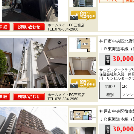
ホームメイトFC三宮店
TEL.078-334-2960
神戸市中央区北野
ＪＲ東海道本線（
30,00
サンビルダークラブ55
保証会社加入要 簡易
円 サンビルダーク
間取り
1R
ホームメイトFC三宮店
種別
マンシ
TEL.078-334-2960
神戸市中央区御幸
ＪＲ東海道本線（
30,00