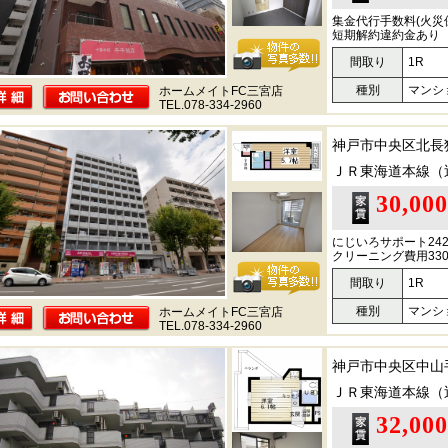
集金代行手数料(火災
短期解約違約金あり
間取り
1R
種別
マンシ
ホームメイトFC三宮店
TEL.078-334-2960
神戸市中央区北長
ＪＲ東海道本線（
30,00
にじいろサポート24
クリーニング費用330
間取り
1R
種別
マンシ
ホームメイトFC三宮店
TEL.078-334-2960
神戸市中央区中山
ＪＲ東海道本線（
32,00