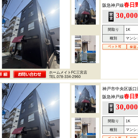
春日
阪急神戸線
30,00
間取り
1K
種別
マンシ
ホームメイトFC三宮店
TEL.078-334-2960
神戸市中央区坂口
春日
阪急神戸線
30,00
間取り
1K
種別
マンシ