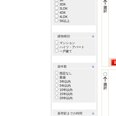
3K
3DK
3LDK
4DK
4LDK
5K以上
建物種別
マンション
ハイツ・アパート
一戸建て
築年数
指定なし
新築
3年以内
5年以内
10年以内
15年以内
20年以内
最寄駅までの時間