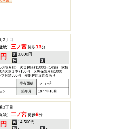
町2丁目
三ノ宮
13
近畿）
徒歩
分
3,000円
0円
-
-
0円(月額) 火災保険料1000円(月額) 家賃
消火器１本7150円 火災保険月額1000
ラブ月額550円 短期解約違約金あり
2
専有面積
12.11m
ョン
築年月
1977年10月
通3丁目
三ノ宮
8
近畿）
徒歩
分
14,500円
0円
-
-