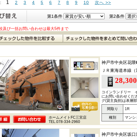
1
 :
2
3
4
5
6
7
8
9
10
次へ >>
第1条件
第2条件
較及び一括お問い合わせは最大5件まで
神戸市中央区花隈
ＪＲ東海道本線（
28,30
コインランドリー 
にお問い合わせくださ
グ(貸主負担)は表層
間取り
1R
ホームメイトFC三宮店
種別
マンシ
TEL.078-334-2960
神戸市中央区坂口