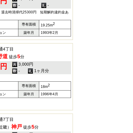
0円
-
-
退去時清掃代25300円 短期解約違約金あ
2
専有面積
19.25m
ョン
築年月
1993年2月
通4丁目
野道
5
徒歩
分
3,000円
0円
-
1ヶ月分
2
専有面積
18m
ョン
築年月
1996年4月
通7丁目
神戸
5
近畿）
徒歩
分