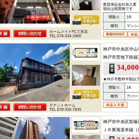
家賃保証会社加入要
場合は残置物です
間取り
1R
種別
マンシ
ホームメイトFC三宮店
TEL.078-334-2960
神戸市中央区中山
神戸市営地下鉄線
34,00
★仲介手数料半額以
間取り
1K
種別
アパー
テナントホーム
TEL.078-335-7835
神戸市中央区割塚
ＪＲ東海道本線（