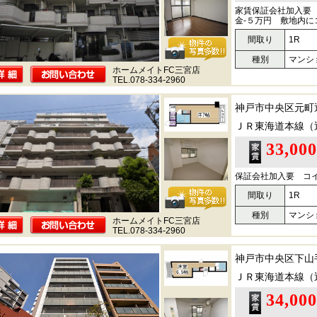
家賃保証会社加入要
金-５万円 敷地内
間取り
1R
種別
マンシ
ホームメイトFC三宮店
TEL.078-334-2960
神戸市中央区元町
ＪＲ東海道本線（
33,00
保証会社加入要 コ
間取り
1R
種別
マンシ
ホームメイトFC三宮店
TEL.078-334-2960
神戸市中央区下山
ＪＲ東海道本線（
34,00