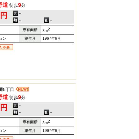
野道
9
徒歩
分
-
0円
-
-
2
専有面積
8m
ョン
築年月
1967年6月
通5丁目
野道
9
徒歩
分
-
0円
-
-
2
専有面積
8m
ョン
築年月
1967年6月