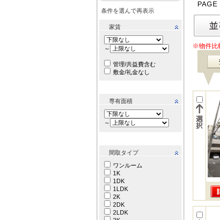
PAGE
条件を選んで再表示
家賃
※物件比
～
管理/共益費含む
敷金/礼金なし
専有面積
～
間取タイプ
ワンルーム
1K
1DK
1LDK
2K
2DK
2LDK