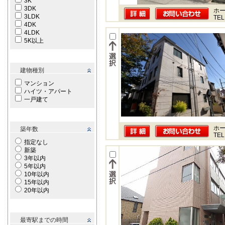
3K
3DK
ホー
3LDK
TEL
4DK
4LDK
5K以上
建物種別
マンション
ハイツ・アパート
一戸建て
ホー
築年数
TEL
指定なし
新築
3年以内
5年以内
10年以内
15年以内
20年以内
最寄駅までの時間