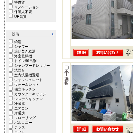
特優賃
リノベーション
保証人不要
UR賃貸
設備
給湯
シャワー
ア
追い焚き給湯
TEL
浴室乾燥機
トイレ/風呂別
シャンプードレッサー
洗面台
室内洗濯機置場
ウォッシュレット
ウォームレット
独立キッチン
カウンターキッチン
システムキッチン
冷蔵庫
エアコン
床暖房
フローリング
バルコニー
テラス
ホー
TEL
ロフト