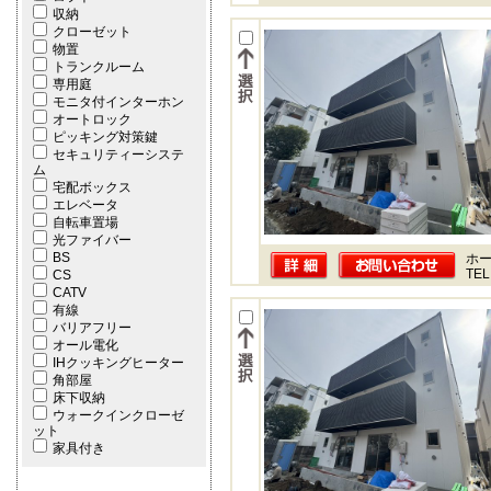
収納
クローゼット
物置
トランクルーム
専用庭
モニタ付インターホン
オートロック
ピッキング対策鍵
セキュリティーシステ
ム
宅配ボックス
エレベータ
自転車置場
光ファイバー
BS
ホー
TEL
CS
CATV
有線
バリアフリー
オール電化
IHクッキングヒーター
角部屋
床下収納
ウォークインクローゼ
ット
家具付き