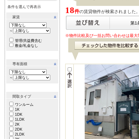
条件を選んで再表示
18
件
の賃貸物件が検索されました。[ 表
家賃
第1
～
※物件比較及び一括お問い合わせは最大
管理/共益費含む
敷金/礼金なし
専有面積
～
間取タイプ
ワンルーム
1K
1DK
1LDK
2K
2DK
2LDK