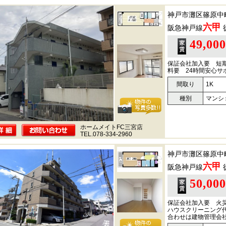
神戸市灘区篠原中
六甲
阪急神戸線
49,00
保証会社加入要 短
料要 24時間安心サ
間取り
1K
種別
マンシ
ホームメイトFC三宮店
TEL.078-334-2960
神戸市灘区篠原中
六甲
阪急神戸線
50,00
保証会社加入要 火
ハウスクリーニング
合わせは建物管理会