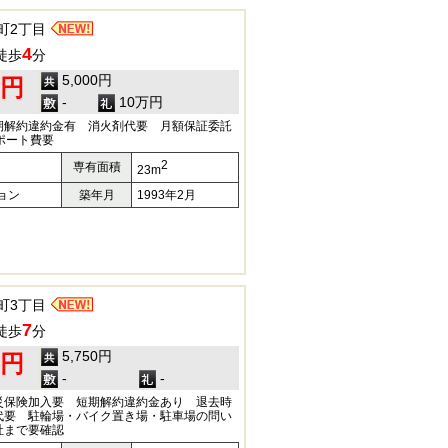
町2丁目
4
徒歩
分
5,000円
0円
-
10万円
期解約違約金有 消火剤代要 月額保証委託
ポート費要
2
専有面積
23m
ョン
築年月
1993年2月
町3丁目
7
徒歩
分
5,750円
0円
-
-
災保険加入要 短期解約違約金あり 退去時
代要 駐輪場・バイク置き場・駐車場の問い
社まで要確認