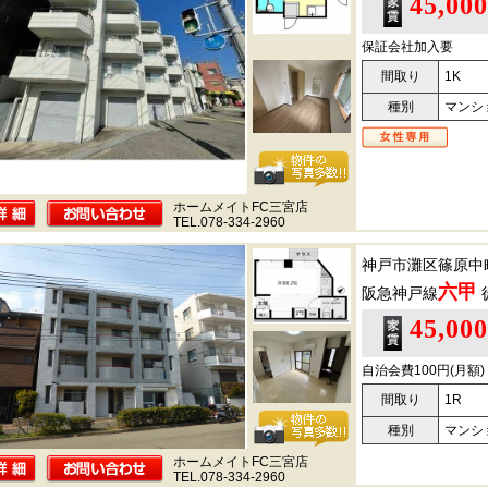
45,00
保証会社加入要
間取り
1K
種別
マンシ
ホームメイトFC三宮店
TEL.078-334-2960
神戸市灘区篠原中
六甲
阪急神戸線
45,00
自治会費100円(月額
間取り
1R
種別
マンシ
ホームメイトFC三宮店
TEL.078-334-2960