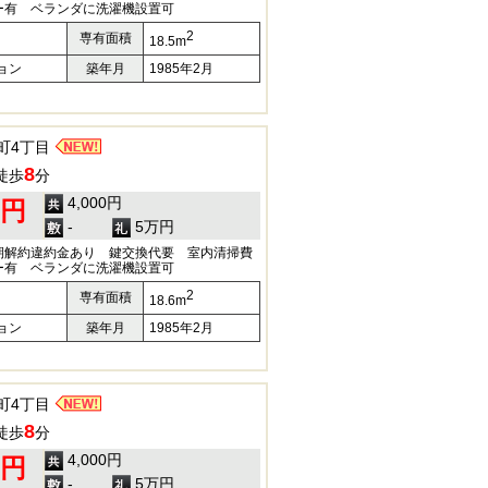
ー有 ベランダに洗濯機設置可
2
専有面積
18.5m
ョン
築年月
1985年2月
町4丁目
8
徒歩
分
4,000円
0円
-
5万円
期解約違約金あり 鍵交換代要 室内清掃費
ー有 ベランダに洗濯機設置可
2
専有面積
18.6m
ョン
築年月
1985年2月
町4丁目
8
徒歩
分
4,000円
0円
-
5万円