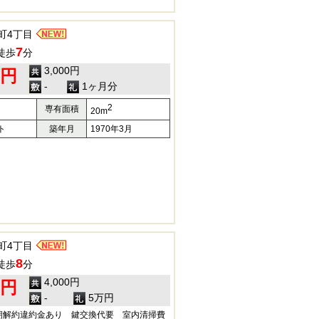
町4丁目
7
徒歩
分
3,000円
0円
-
1ヶ月分
2
専有面積
20m
ト
築年月
1970年3月
町4丁目
8
徒歩
分
4,000円
0円
-
5万円
期解約違約金あり 鍵交換代要 室内清掃費