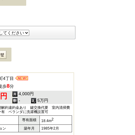
町4丁目
8
徒歩
分
4,000円
0円
-
5万円
期解約違約金あり 鍵交換代要 室内清掃費
ー有 ベランダに洗濯機設置可
2
専有面積
18.4m
ョン
築年月
1985年2月