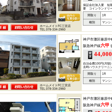
保証会社加入要 短
要 コインランドリ
間取り
1R
種別
マンシ
ホームメイトFC三宮店
TEL.078-334-2960
神戸市灘区篠原中
六甲
阪急神戸線
44,00
自治会費100円(月
去時ハウスクリーニン
間取り
1R
種別
マンシ
ホームメイトFC三宮店
TEL.078-334-2960
神戸市灘区篠原中
六甲
阪急神戸線