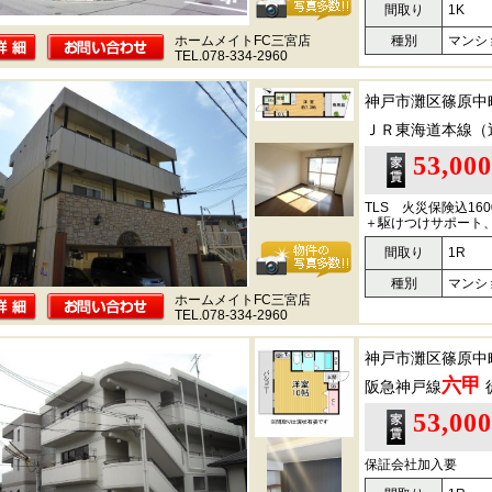
間取り
1K
ホームメイトFC三宮店
種別
マンシ
TEL.078-334-2960
神戸市灘区篠原中
ＪＲ東海道本線（
53,00
TLS 火災保険込16
＋駆けつけサポート、
間取り
1R
種別
マンシ
ホームメイトFC三宮店
TEL.078-334-2960
神戸市灘区篠原中
六甲
阪急神戸線
53,00
保証会社加入要