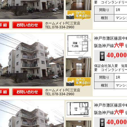
要 コインランドリ
間取り
1R
種別
マンシ
ホームメイトFC三宮店
TEL.078-334-2960
神戸市灘区篠原中
六甲
阪急神戸線
40,00
保証会社加入要 短
要 コインランドリ
間取り
1R
種別
マンシ
ホームメイトFC三宮店
TEL.078-334-2960
神戸市灘区篠原中
六甲
阪急神戸線
40,00