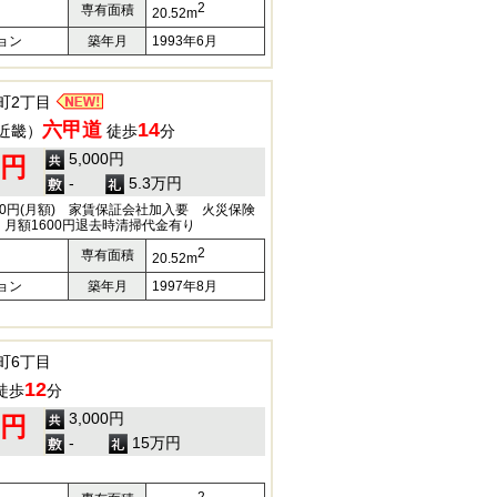
2
専有面積
20.52m
ョン
築年月
1993年6月
町2丁目
六甲道
14
近畿）
徒歩
分
5,000円
0円
-
5.3万円
00円(月額) 家賃保証会社加入要 火災保険
月額1600円退去時清掃代金有り
2
専有面積
20.52m
ョン
築年月
1997年8月
町6丁目
12
徒歩
分
3,000円
0円
-
15万円