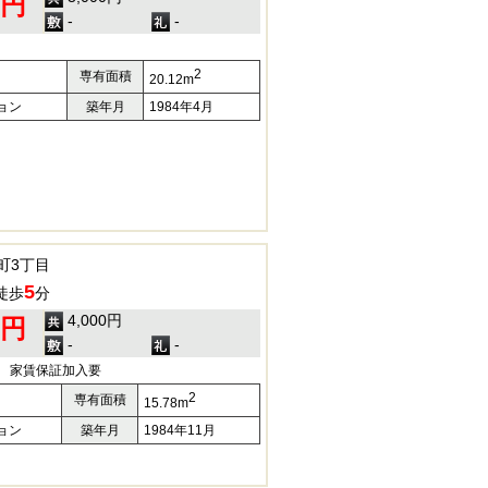
0円
-
-
2
専有面積
20.12m
ョン
築年月
1984年4月
町3丁目
5
徒歩
分
4,000円
0円
-
-
) 家賃保証加入要
2
専有面積
15.78m
ョン
築年月
1984年11月