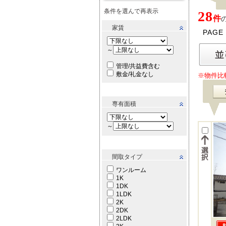
条件を選んで再表示
28
件
家賃
PAGE
～
管理/共益費含む
敷金/礼金なし
※物件比
専有面積
～
間取タイプ
ワンルーム
1K
1DK
1LDK
2K
2DK
2LDK