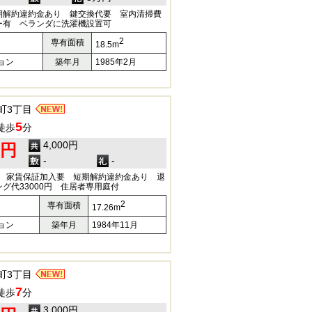
期解約違約金あり 鍵交換代要 室内清掃費
ー有 ベランダに洗濯機設置可
2
専有面積
18.5m
ョン
築年月
1985年2月
町3丁目
5
徒歩
分
4,000円
0円
-
-
額) 家賃保証加入要 短期解約違約金あり 退
グ代33000円 住居者専用庭付
2
専有面積
17.26m
ョン
築年月
1984年11月
町3丁目
7
徒歩
分
3,000円