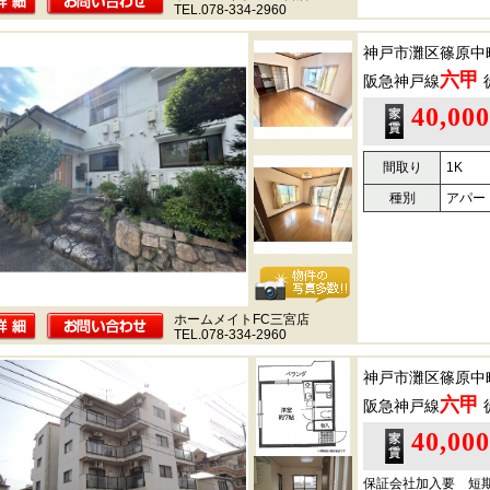
TEL.078-334-2960
神戸市灘区篠原中
六甲
阪急神戸線
40,00
間取り
1K
種別
アパー
ホームメイトFC三宮店
TEL.078-334-2960
神戸市灘区篠原中
六甲
阪急神戸線
40,00
保証会社加入要 短