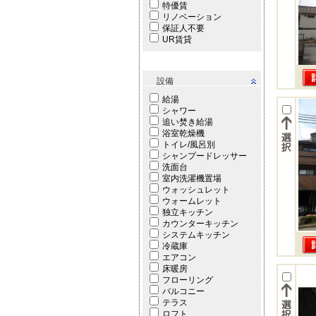
特優賃
リノベーション
保証人不要
UR賃貸
設備
給湯
シャワー
追い焚き給湯
浴室乾燥機
トイレ/風呂別
シャンプードレッサー
洗面台
室内洗濯機置場
ウォッシュレット
ウォームレット
独立キッチン
カウンターキッチン
システムキッチン
冷蔵庫
エアコン
床暖房
フローリング
バルコニー
テラス
ロフト