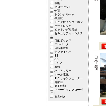
収納
クローゼット
物置
トランクルーム
専用庭
モニタ付インターホン
オートロック
ピッキング対策鍵
セキュリティーシステ
ム
宅配ボックス
エレベータ
自転車置場
光ファイバー
BS
CS
CATV
有線
バリアフリー
オール電化
IHクッキングヒーター
角部屋
床下収納
ウォークインクローゼ
ット
家具付き