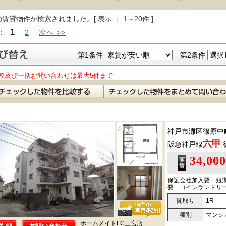
の賃貸物件が検索されました。[ 表示 ： 1～20件 ]
1
 :
2
次へ >>
第1条件
第2条件
較及び一括お問い合わせは最大5件まで
神戸市灘区篠原中
六甲
阪急神戸線
34,00
保証会社加入要 短
要 コインランドリ
間取り
1R
種別
マンシ
ホームメイトFC三宮店