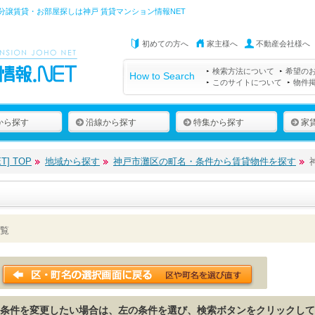
分譲賃貸・お部屋探しは
神戸 賃貸マンション情報NET
初めての方へ
家主様へ
不動産会社様へ
検索方法について
希望の
How to Search
このサイトについて
物件
から探す
沿線から探す
特集から探す
家
] TOP
地域から探す
神戸市灘区の町名・条件から賃貸物件を探す
覧
条件を変更したい場合は、左の条件を選び、検索ボタンをクリックして