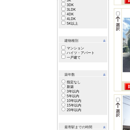
3K
3DK
3LDK
4DK
4LDK
5K以上
建物種別
マンション
ハイツ・アパート
一戸建て
築年数
指定なし
新築
3年以内
5年以内
10年以内
15年以内
20年以内
最寄駅までの時間