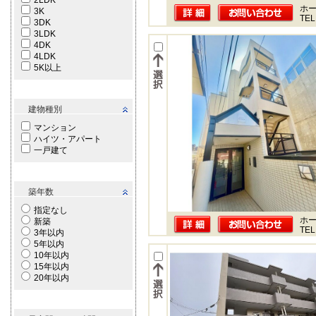
2LDK
ホー
3K
TEL
3DK
3LDK
4DK
4LDK
5K以上
建物種別
マンション
ハイツ・アパート
一戸建て
築年数
指定なし
ホー
新築
TEL
3年以内
5年以内
10年以内
15年以内
20年以内