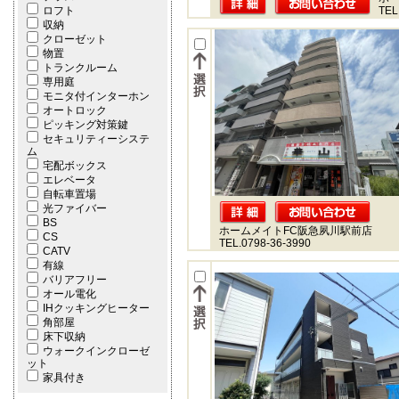
ロフト
TEL
収納
クローゼット
物置
トランクルーム
専用庭
モニタ付インターホン
オートロック
ピッキング対策鍵
セキュリティーシステ
ム
宅配ボックス
エレベータ
自転車置場
光ファイバー
BS
ホームメイトFC阪急夙川駅前店
CS
TEL.0798-36-3990
CATV
有線
バリアフリー
オール電化
IHクッキングヒーター
角部屋
床下収納
ウォークインクローゼ
ット
家具付き