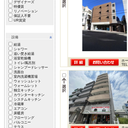
デザイナーズ
特優賃
リノベーション
保証人不要
UR賃貸
設備
給湯
シャワー
追い焚き給湯
浴室乾燥機
ホー
トイレ/風呂別
TEL
シャンプードレッサー
洗面台
室内洗濯機置場
ウォッシュレット
ウォームレット
独立キッチン
カウンターキッチン
システムキッチン
冷蔵庫
エアコン
床暖房
フローリング
バルコニー
テラス
ホー