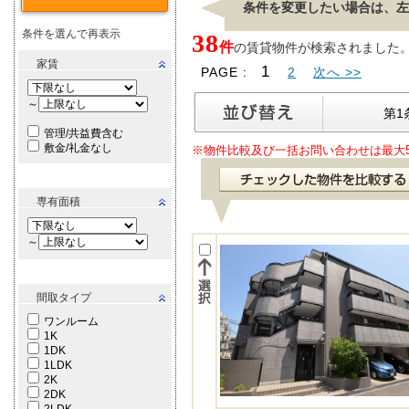
条件を変更したい場合は、左
条件を選んで再表示
38
件
の賃貸物件が検索されました。[ 表
家賃
1
PAGE :
2
次へ >>
～
第1
管理/共益費含む
敷金/礼金なし
※物件比較及び一括お問い合わせは最大
専有面積
～
間取タイプ
ワンルーム
1K
1DK
1LDK
2K
2DK