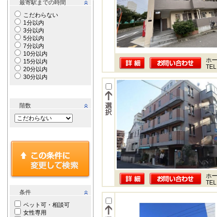
最寄駅までの時間
こだわらない
1分以内
3分以内
5分以内
7分以内
10分以内
ホー
15分以内
TEL
20分以内
30分以内
階数
ホー
TEL
条件
ペット可・相談可
女性専用