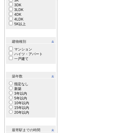
3K
3DK
3LDK
4DK
4LDK
5K以上
建物種別
マンション
ハイツ・アパート
一戸建て
築年数
指定なし
新築
3年以内
5年以内
10年以内
15年以内
20年以内
最寄駅までの時間