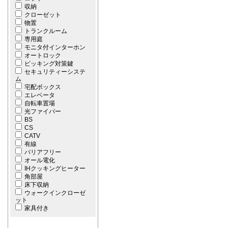
収納
クローゼット
物置
トランクルーム
専用庭
モニタ付インターホン
オートロック
ピッキング対策鍵
セキュリティーシステ
ム
宅配ボックス
エレベータ
自転車置場
光ファイバー
BS
CS
CATV
有線
バリアフリー
オール電化
IHクッキングヒーター
角部屋
床下収納
ウォークインクローゼ
ット
家具付き