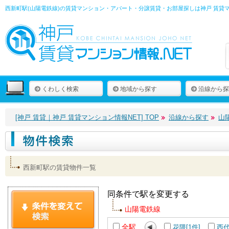
西新町駅(山陽電鉄線)の賃貸マンション・アパート・分譲賃貸・お部屋探しは
神戸 賃貸
くわしく検索
地域から探す
沿線から探
[神戸 賃貸｜神戸 賃貸マンション情報NET] TOP
沿線から探す
山
西新町駅の賃貸物件一覧
同条件で駅を変更する
山陽電鉄線
全駅
花隈[1件]
西代