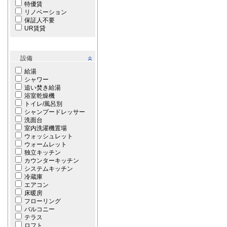
特優賃
リノベーション
保証人不要
UR賃貸
設備
給湯
シャワー
追い焚き給湯
浴室乾燥機
トイレ/風呂別
シャンプードレッサー
洗面台
室内洗濯機置場
ウォッシュレット
ウォームレット
独立キッチン
カウンターキッチン
システムキッチン
冷蔵庫
エアコン
床暖房
フローリング
バルコニー
テラス
ロフト