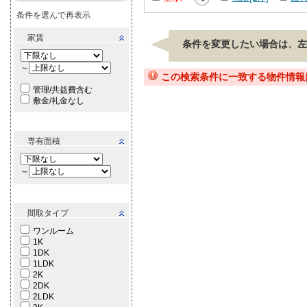
条件を選んで再表示
家賃
条件を変更したい場合は、左
～
この検索条件に一致する物件情報
管理/共益費含む
敷金/礼金なし
専有面積
～
間取タイプ
ワンルーム
1K
1DK
1LDK
2K
2DK
2LDK