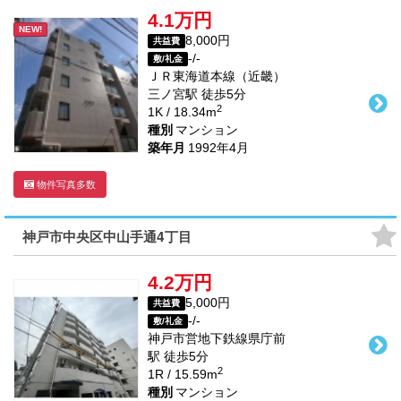
4.1万円
NEW!
8,000円
共益費
-/-
敷/礼金
ＪＲ東海道本線（近畿）
三ノ宮駅
徒歩
5
分
2
1K / 18.34m
種別
マンション
築年月
1992年4月
物件写真多数
神戸市中央区中山手通4丁目
4.2万円
5,000円
共益費
-/-
敷/礼金
神戸市営地下鉄線
県庁前
駅
徒歩
5
分
2
1R / 15.59m
種別
マンション