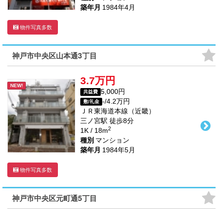
築年月
1984年4月
物件写真多数
神戸市中央区山本通3丁目
3.7万円
NEW!
5,000円
共益費
-/4.2万円
敷/礼金
ＪＲ東海道本線（近畿）
三ノ宮駅
徒歩
8
分
2
1K / 18m
種別
マンション
築年月
1984年5月
物件写真多数
神戸市中央区元町通5丁目