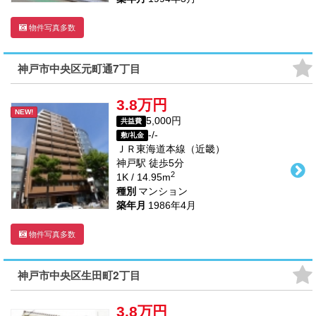
物件写真多数
神戸市中央区元町通7丁目
3.8万円
NEW!
5,000円
共益費
-/-
敷/礼金
ＪＲ東海道本線（近畿）
神戸駅
徒歩
5
分
2
1K / 14.95m
種別
マンション
築年月
1986年4月
物件写真多数
神戸市中央区生田町2丁目
3.8万円