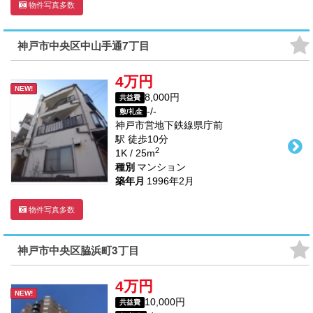
物件写真多数
神戸市中央区中山手通7丁目
4万円
NEW!
8,000円
共益費
-/-
敷/礼金
神戸市営地下鉄線
県庁前
駅
徒歩
10
分
2
1K / 25m
種別
マンション
築年月
1996年2月
物件写真多数
神戸市中央区脇浜町3丁目
4万円
NEW!
10,000円
共益費