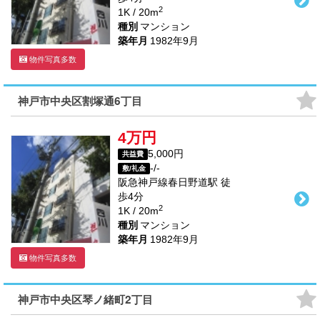
2
1K / 20m
種別
マンション
築年月
1982年9月
物件写真多数
神戸市中央区割塚通6丁目
4万円
5,000円
共益費
-/-
敷/礼金
阪急神戸線
春日野道駅
徒
歩
4
分
2
1K / 20m
種別
マンション
築年月
1982年9月
物件写真多数
神戸市中央区琴ノ緒町2丁目