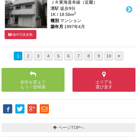
ＪＲ東海道本線（近畿）
灘駅
徒歩
9
分
2
1K / 18.56m
種別
マンション
築年月
1997年4月
物件写真多数
1
2
3
4
5
6
7
8
9
10
条件を変えて
エリアを
もう一度検索
選び直す
ページTOPヘ