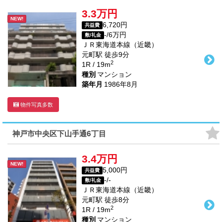
3.3万円
NEW!
6,720円
共益費
-/6万円
敷/礼金
ＪＲ東海道本線（近畿）
元町駅
徒歩
9
分
2
1R / 19m
種別
マンション
築年月
1986年8月
物件写真多数
神戸市中央区下山手通6丁目
3.4万円
NEW!
5,000円
共益費
-/-
敷/礼金
ＪＲ東海道本線（近畿）
元町駅
徒歩
8
分
2
1R / 19m
種別
マンション