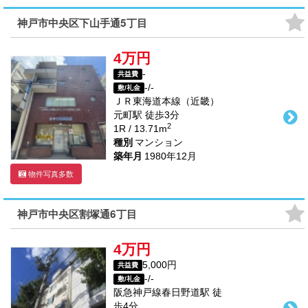
神戸市中央区下山手通5丁目
4万円
-
共益費
-/-
敷/礼金
ＪＲ東海道本線（近畿）
元町駅
徒歩
3
分
2
1R / 13.71m
種別
マンション
築年月
1980年12月
物件写真多数
神戸市中央区割塚通6丁目
4万円
5,000円
共益費
-/-
敷/礼金
阪急神戸線
春日野道駅
徒
歩
4
分