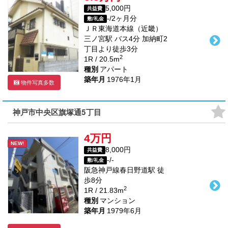
5,000円
共益費
-/2ヶ月分
敷/礼金
ＪＲ東海道本線（近畿）
三ノ宮駅
バス
4
分 加納町2
丁目より徒歩
3
分
2
1R / 20.5m
種別
アパート
築年月
1976年1月
物件写真多数
神戸市中央区旗塚通5丁目
4万円
NEW!
8,000円
共益費
-/-
敷/礼金
阪急神戸線
春日野道駅
徒
歩
8
分
2
1R / 21.83m
種別
マンション
築年月
1979年6月