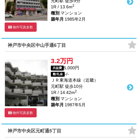
元町駅
徒歩
9
分
2
1R / 13.6m
種別
マンション
築年月
1985年2月
物件写真多数
神戸市中央区中山手通6丁目
3.2万円
5,000円
共益費
-/-
敷/礼金
ＪＲ東海道本線（近畿）
元町駅
徒歩
10
分
2
1R / 14.42m
種別
マンション
築年月
1987年5月
物件写真多数
神戸市中央区元町通5丁目