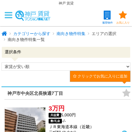
神戸 賃貸
履歴物件
お気に入り
カテゴリーから探す
南向き物件特集
エリアの選択
南向き物件特集一覧
選択条件
クリックでお気に入りに追加
神戸市中央区北長狭通7丁目
3万円
5,000円
共益費
-/-
敷/礼金
ＪＲ東海道本線（近畿）