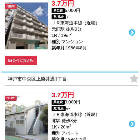
3.7万円
NEW!
6,000円
共益費
-/-
敷/礼金
ＪＲ東海道本線（近畿）
元町駅
徒歩
9
分
2
1R / 19m
種別
マンション
築年月
1986年8月
物件写真多数
神戸市中央区上筒井通1丁目
3.7万円
NEW!
3,000円
共益費
-/-
敷/礼金
ＪＲ東海道本線（近畿）
灘駅
徒歩
8
分
2
1K / 20m
種別
アパート
築年月
1994年3月