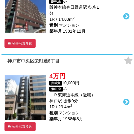
-/-
敷/礼金
阪神本線
春日野道駅
徒歩
1
分
2
1R / 14.83m
種別
マンション
築年月
1981年12月
物件写真多数
神戸市中央区栄町通6丁目
4万円
10,000円
共益費
-/-
敷/礼金
ＪＲ東海道本線（近畿）
神戸駅
徒歩
9
分
2
1R / 23.4m
種別
マンション
築年月
1988年8月
物件写真多数