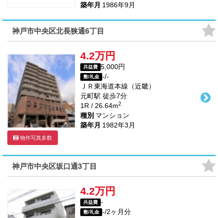
築年月
1986年9月
神戸市中央区北長狭通6丁目
4.2万円
5,000円
共益費
-/-
敷/礼金
ＪＲ東海道本線（近畿）
元町駅
徒歩
7
分
2
1R / 26.64m
種別
マンション
築年月
1982年3月
物件写真多数
神戸市中央区坂口通3丁目
4.2万円
-
共益費
-/2ヶ月分
敷/礼金