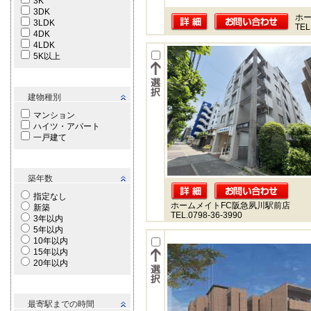
3K
3DK
ホー
3LDK
TEL
4DK
4LDK
5K以上
建物種別
マンション
ハイツ・アパート
一戸建て
築年数
指定なし
ホームメイトFC阪急夙川駅前店
新築
TEL.0798-36-3990
3年以内
5年以内
10年以内
15年以内
20年以内
最寄駅までの時間