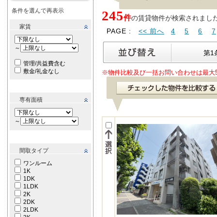
条件を選んで再表示
245
件
の賃貸物件が検索されました。[ 
家賃
PAGE :
<< 前へ
4
5
6
7
～
第1
管理/共益費含む
敷金/礼金なし
※物件比較及び一括お問い合わせは最大
専有面積
～
間取タイプ
ワンルーム
1K
1DK
1LDK
2K
2DK
2LDK