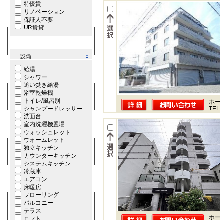
特優賃
リノベーション
保証人不要
UR賃貸
設備
給湯
シャワー
追い焚き給湯
浴室乾燥機
トイレ/風呂別
ホー
シャンプードレッサー
TEL
洗面台
室内洗濯機置場
ウォッシュレット
ウォームレット
独立キッチン
カウンターキッチン
システムキッチン
冷蔵庫
エアコン
床暖房
フローリング
バルコニー
テラス
ホー
ロフト