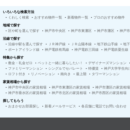
いろいろな検索方法
くわしく検索
おすすめ物件一覧
新着物件一覧
プロのおすすめ物件
地域で探す
区や町を選んで探す
神戸市中央区
神戸市東灘区
神戸市灘区
神戸市
沿線で探す
沿線や駅を選んで探す
ＪＲ神戸線
ＪＲ山陽本線
地下鉄山手線
地下
ポートアイランド線
神戸電鉄有馬線
神戸電鉄三田線
神戸電鉄粟生線
特集から探す
敷金・礼金ゼロ
ペットと一緒に暮らしたい！
デザイナーズマンション
ファミリーマンション
シングルでセパレート
特優賃
神戸大学学生向
ロフト付き
リノベーション
南向き
最上階
タワーマンション
家賃相場から探す
神戸市中央区の家賃相場
神戸市東灘区の家賃相場
神戸市灘区の家賃相場
神戸市垂水区の家賃相場
神戸市北区の家賃相場
神戸市西区の家賃相場
探してもらう
おまかせお部屋探し
新着メールサービス
各店舗に電話でお問い合わせ