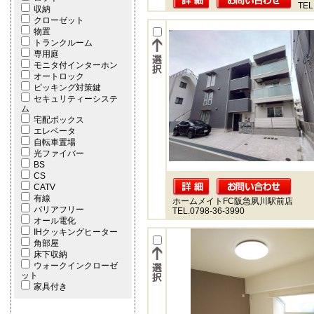
TEL
収納
クローゼット
物置
トランクルーム
専用庭
モニタ付インターホン
オートロック
ピッキング対策鍵
セキュリティーシステ
ム
宅配ボックス
エレベータ
自転車置場
光ファイバー
BS
CS
CATV
有線
ホームメイトFC阪急夙川駅前店
バリアフリー
TEL.0798-36-3990
オール電化
IHクッキングヒーター
角部屋
床下収納
ウォークインクローゼ
ット
家具付き