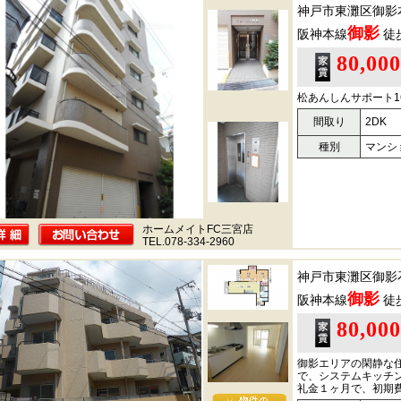
神戸市東灘区御影
御影
阪神本線
徒
80,00
松あんしんサポート16
間取り
2DK
種別
マンシ
ホームメイトFC三宮店
TEL.078-334-2960
神戸市東灘区御影
御影
阪神本線
徒
80,00
御影エリアの閑静な
で、システムキッチ
礼金１ヶ月で、初期