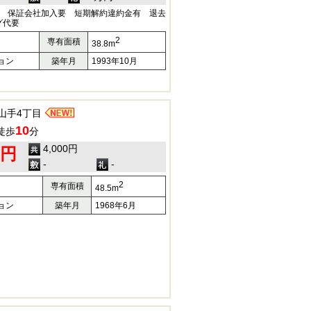
月額) 保証会社加入要 短期解約違約金有 退去
グ代要
2
専有面積
38.8m
ョン
築年月
1993年10月
山手4丁目
10
徒歩
分
4,000円
0円
-
-
2
専有面積
48.5m
ョン
築年月
1968年6月