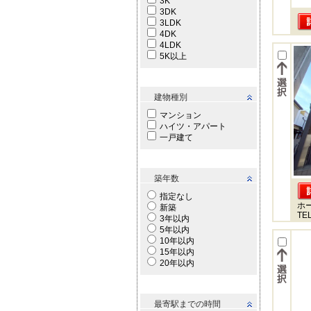
3K
3DK
3LDK
4DK
4LDK
5K以上
建物種別
マンション
ハイツ・アパート
一戸建て
築年数
指定なし
ホ
新築
TEL
3年以内
5年以内
10年以内
15年以内
20年以内
最寄駅までの時間