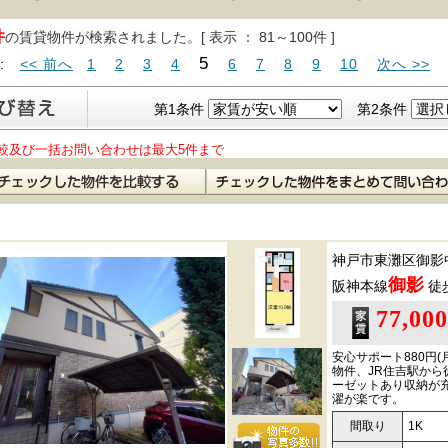
件
の賃貸物件が検索されました。[ 表示 ： 81～100件 ]
5
 :
<< 前へ
1
2
3
4
6
7
8
9
10
次へ >>
第1条件
第2条件
較及び一括お問い合わせは最大5件まで
神戸市東灘区御影
御影
阪神本線
徒
77,00
安心サポート880円
物件、JR住吉駅から
ーゼットあり収納が
濯が楽です。
間取り
1K