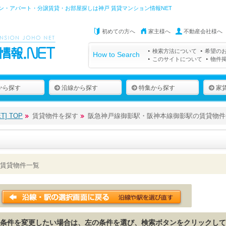
ン・アパート・分譲賃貸・お部屋探しは
神戸 賃貸マンション情報NET
初めての方へ
家主様へ
不動産会社様へ
検索方法について
希望の
How to Search
このサイトについて
物件
から探す
沿線から探す
特集から探す
家
] TOP
賃貸物件を探す
阪急神戸線御影駅・阪神本線御影駅の賃貸物件
賃貸物件一覧
条件を変更したい場合は、左の条件を選び、検索ボタンをクリックして