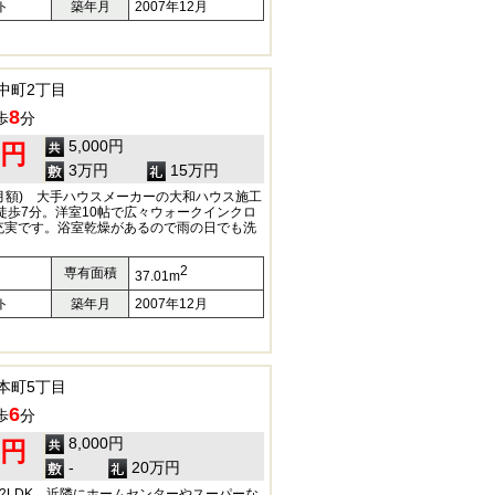
ト
築年月
2007年12月
中町2丁目
8
歩
分
5,000円
0円
3万円
15万円
(月額) 大手ハウスメーカーの大和ハウス施工
徒歩7分。洋室10帖で広々ウォークインクロ
充実です。浴室乾燥があるので雨の日でも洗
2
専有面積
37.01m
ト
築年月
2007年12月
本町5丁目
6
歩
分
8,000円
0円
-
20万円
2LDK 近隣にホームセンターやスーパーな