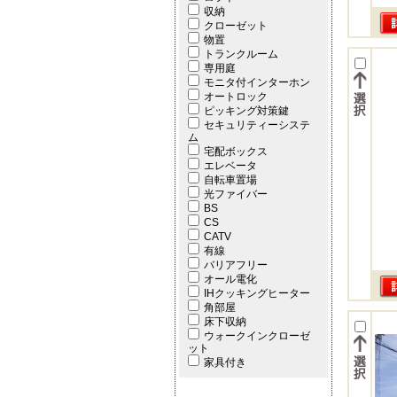
収納
クローゼット
物置
トランクルーム
専用庭
モニタ付インターホン
オートロック
ピッキング対策鍵
セキュリティーシステ
ム
宅配ボックス
エレベータ
自転車置場
光ファイバー
BS
CS
CATV
有線
バリアフリー
オール電化
IHクッキングヒーター
角部屋
床下収納
ウォークインクローゼ
ット
家具付き