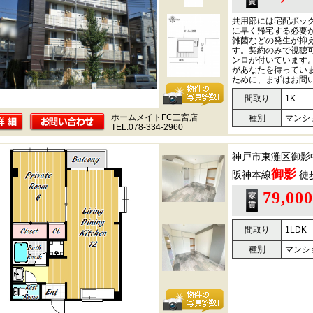
共用部には宅配ボッ
に早く帰宅する必要
雑菌などの発生が抑
す。契約のみで視聴可
ンロが付いています
があなたを待ってい
ために、まずはお問
間取り
1K
ホームメイトFC三宮店
種別
マンシ
TEL.078-334-2960
神戸市東灘区御影
御影
阪神本線
徒
79,00
間取り
1LDK
種別
マンシ