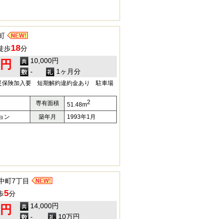
町
18
徒歩
分
10,000円
0円
-
1ヶ月分
災保険加入要 短期解約違約金あり 駐車場
2
専有面積
51.48m
ョン
築年月
1993年1月
中町7丁目
5
歩
分
14,000円
0円
-
10万円