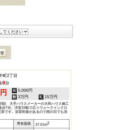
中町2丁目
8
歩
分
5,000円
0円
3万円
15万円
(月額) 大手ハウスメーカーの大和ハウス施工
徒歩7分。洋室10帖で広々ウォークインクロ
充実です。浴室乾燥があるので雨の日でも洗
2
専有面積
37.01m