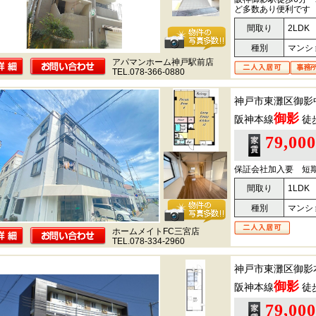
ど多数あり便利です
間取り
2LDK
種別
マンシ
アパマンホーム神戸駅前店
TEL.078-366-0880
神戸市東灘区御影
御影
阪神本線
徒
79,00
保証会社加入要 短
間取り
1LDK
種別
マンシ
ホームメイトFC三宮店
TEL.078-334-2960
神戸市東灘区御影
御影
阪神本線
徒
79,00