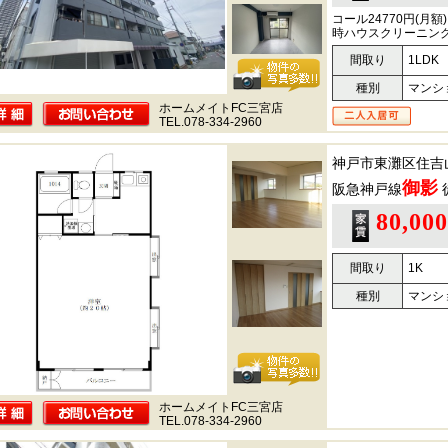
コール24770円(
時ハウスクリーニン
間取り
1LDK
種別
マンシ
ホームメイトFC三宮店
TEL.078-334-2960
神戸市東灘区住吉
御影
阪急神戸線
80,00
間取り
1K
種別
マンシ
ホームメイトFC三宮店
TEL.078-334-2960