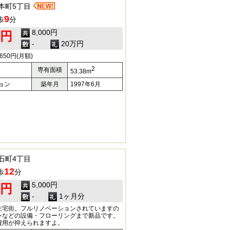
本町5丁目
9
歩
分
8,000円
0円
-
20万円
50円(月額)
2
専有面積
53.38m
ョン
築年月
1997年6月
石町4丁目
12
歩
分
5,000円
0円
-
1ヶ月分
住宅街。フルリノベーションされていますの
ンなどの設備・フローリングまで新品です。
費用が抑えられますよ。