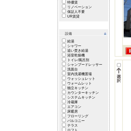
特優賃
リノベーション
保証人不要
UR賃貸
設備
給湯
シャワー
追い焚き給湯
浴室乾燥機
トイレ/風呂別
シャンプードレッサー
洗面台
室内洗濯機置場
ウォッシュレット
ウォームレット
独立キッチン
カウンターキッチン
システムキッチン
冷蔵庫
エアコン
床暖房
フローリング
バルコニー
テラス
ロフト