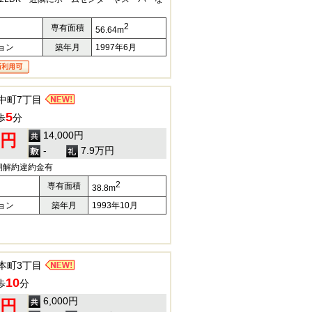
2
専有面積
56.64m
ョン
築年月
1997年6月
中町7丁目
5
歩
分
14,000円
0円
-
7.9万円
期解約違約金有
2
専有面積
38.8m
ョン
築年月
1993年10月
本町3丁目
10
歩
分
6,000円
0円