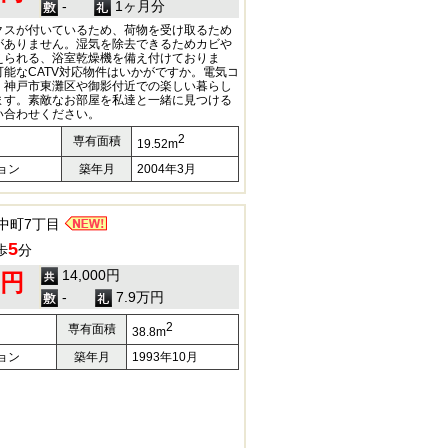
-
1ヶ月分
クスが付いているため、荷物を受け取るため
がありません。湿気を除去できるためカビや
えられる、浴室乾燥機を備え付けておりま
能なCATV対応物件はいかがですか。電気コ
。神戸市東灘区や御影付近での楽しい暮らし
ます。素敵なお部屋を私達と一緒に見つける
い合わせください。
2
専有面積
19.52m
ョン
築年月
2004年3月
中町7丁目
5
歩
分
14,000円
0円
-
7.9万円
2
専有面積
38.8m
ョン
築年月
1993年10月