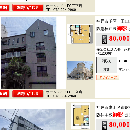
ホームメイトFC三宮店
TEL.078-334-2960
神戸市灘区一王山
御影
阪急神戸線
80,00
保証会社加入要 火
代12000円
間取り
1LDK
種別
マンシ
ホームメイトFC三宮店
TEL.078-334-2960
神戸市東灘区御影
御影
阪神本線
徒
80,00