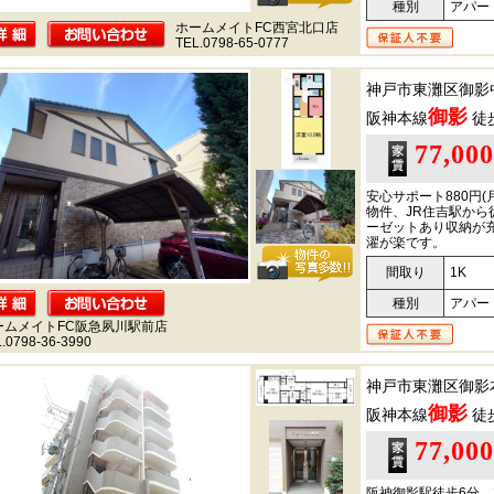
種別
アパー
ホームメイトFC西宮北口店
TEL.0798-65-0777
神戸市東灘区御影
御影
阪神本線
徒
77,00
安心サポート880円
物件、JR住吉駅から
ーゼットあり収納が
濯が楽です。
間取り
1K
種別
アパー
ームメイトFC阪急夙川駅前店
.0798-36-3990
神戸市東灘区御影
御影
阪神本線
徒
77,00
阪神御影駅徒歩6分 