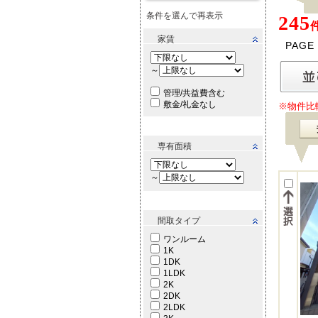
条件を選んで再表示
245
家賃
PAGE
～
管理/共益費含む
敷金/礼金なし
※物件比
専有面積
～
間取タイプ
ワンルーム
1K
1DK
1LDK
2K
2DK
2LDK