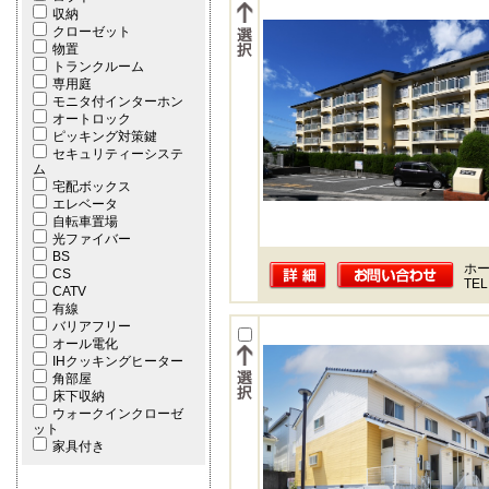
収納
クローゼット
物置
トランクルーム
専用庭
モニタ付インターホン
オートロック
ピッキング対策鍵
セキュリティーシステ
ム
宅配ボックス
エレベータ
自転車置場
光ファイバー
BS
ホー
CS
TEL
CATV
有線
バリアフリー
オール電化
IHクッキングヒーター
角部屋
床下収納
ウォークインクローゼ
ット
家具付き