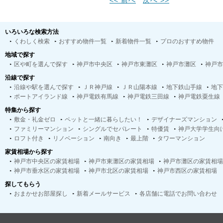
<< 前へ
次へ >>
いろいろな検索方法
くわしく検索
おすすめ物件一覧
新着物件一覧
プロのおすすめ物件
地域で探す
区や町を選んで探す
神戸市中央区
神戸市東灘区
神戸市灘区
神戸市
沿線で探す
沿線や駅を選んで探す
ＪＲ神戸線
ＪＲ山陽本線
地下鉄山手線
地下
ポートアイランド線
神戸電鉄有馬線
神戸電鉄三田線
神戸電鉄粟生線
特集から探す
敷金・礼金ゼロ
ペットと一緒に暮らしたい！
デザイナーズマンション
ファミリーマンション
シングルでセパレート
特優賃
神戸大学学生向
ロフト付き
リノベーション
南向き
最上階
タワーマンション
家賃相場から探す
神戸市中央区の家賃相場
神戸市東灘区の家賃相場
神戸市灘区の家賃相場
神戸市垂水区の家賃相場
神戸市北区の家賃相場
神戸市西区の家賃相場
探してもらう
おまかせお部屋探し
新着メールサービス
各店舗に電話でお問い合わせ