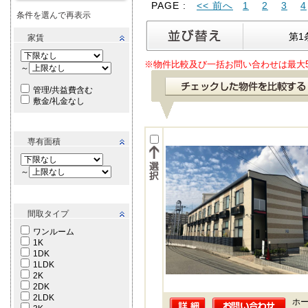
PAGE :
<< 前へ
1
2
3
4
条件を選んで再表示
第1
家賃
※物件比較及び一括お問い合わせは最大
～
管理/共益費含む
敷金/礼金なし
専有面積
～
間取タイプ
ワンルーム
1K
1DK
1LDK
2K
2DK
2LDK
ホー