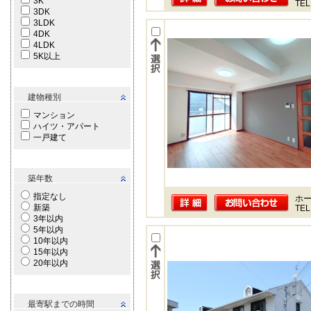
3K
TEL
3DK
3LDK
4DK
4LDK
5K以上
建物種別
マンション
ハイツ・アパート
一戸建て
築年数
指定なし
ホー
新築
TEL
3年以内
5年以内
10年以内
15年以内
20年以内
最寄駅までの時間