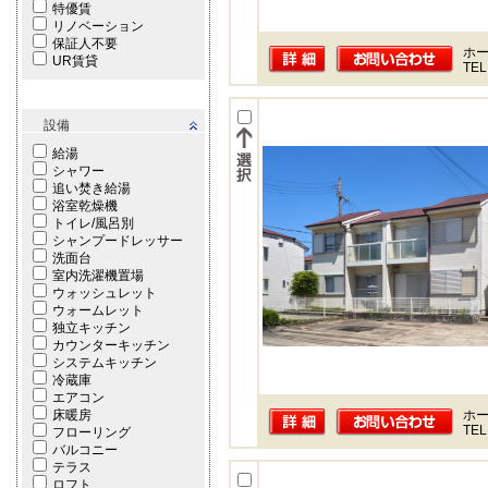
特優賃
リノベーション
保証人不要
ホー
UR賃貸
TEL
設備
給湯
シャワー
追い焚き給湯
浴室乾燥機
トイレ/風呂別
シャンプードレッサー
洗面台
室内洗濯機置場
ウォッシュレット
ウォームレット
独立キッチン
カウンターキッチン
システムキッチン
冷蔵庫
エアコン
床暖房
ホー
TEL
フローリング
バルコニー
テラス
ロフト