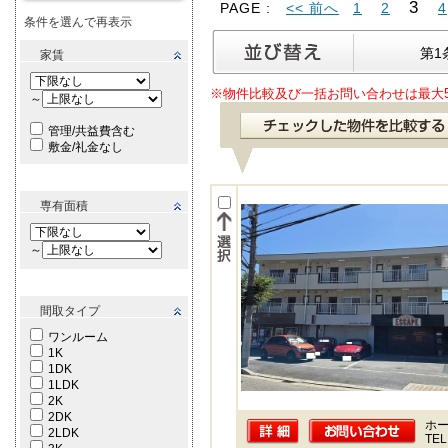
3
PAGE :
<< 前へ
1
2
4
条件を選んで再表示
第1
家賃
※物件比較及び一括お問い合わせは最大
～
管理/共益費含む
敷金/礼金なし
専有面積
～
間取タイプ
ワンルーム
1K
1DK
1LDK
2K
2DK
ホー
2LDK
TEL