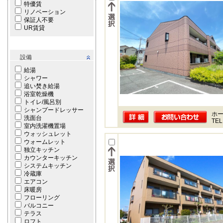
特優賃
リノベーション
保証人不要
UR賃貸
設備
給湯
シャワー
追い焚き給湯
浴室乾燥機
トイレ/風呂別
シャンプードレッサー
ホー
洗面台
TEL
室内洗濯機置場
ウォッシュレット
ウォームレット
独立キッチン
カウンターキッチン
システムキッチン
冷蔵庫
エアコン
床暖房
フローリング
バルコニー
テラス
ロフト