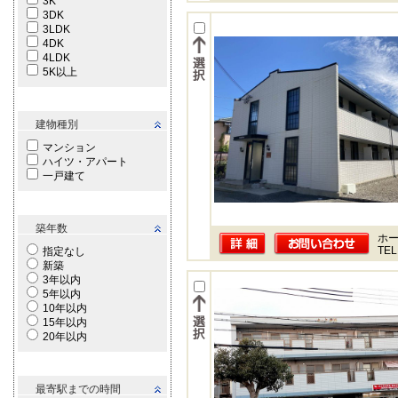
3K
3DK
3LDK
4DK
4LDK
5K以上
建物種別
マンション
ハイツ・アパート
一戸建て
築年数
ホー
TEL
指定なし
新築
3年以内
5年以内
10年以内
15年以内
20年以内
最寄駅までの時間