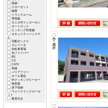
収納
クローゼット
物置
トランクルーム
専用庭
ホー
モニタ付インターホン
TEL
オートロック
ピッキング対策鍵
セキュリティーシステ
ム
宅配ボックス
エレベータ
自転車置場
光ファイバー
BS
CS
CATV
有線
バリアフリー
オール電化
IHクッキングヒーター
角部屋
床下収納
ウォークインクローゼ
ホー
ット
TEL
家具付き