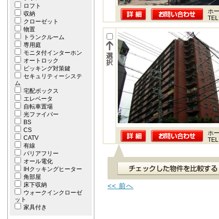
ロフト
ホー
収納
TEL
クローゼット
物置
トランクルーム
専用庭
モニタ付インターホン
オートロック
ピッキング対策鍵
セキュリティーシステ
ム
宅配ボックス
エレベータ
自転車置場
光ファイバー
BS
CS
ホー
CATV
TEL
有線
バリアフリー
オール電化
IHクッキングヒーター
角部屋
床下収納
<< 前へ
ウォークインクローゼ
ット
家具付き