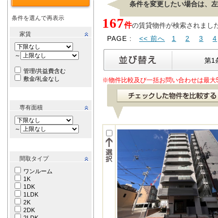
条件を変更したい場合は、左
条件を選んで再表示
167
件
の賃貸物件が検索されました。[ 
家賃
PAGE :
<< 前へ
1
2
3
4
～
第1
管理/共益費含む
敷金/礼金なし
※物件比較及び一括お問い合わせは最大
専有面積
～
間取タイプ
ワンルーム
1K
1DK
1LDK
2K
2DK