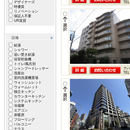
デザイナーズ
TEL
特優賃
リノベーション
保証人不要
UR賃貸
設備
給湯
シャワー
追い焚き給湯
浴室乾燥機
トイレ/風呂別
シャンプードレッサー
ア
TEL
洗面台
室内洗濯機置場
ウォッシュレット
ウォームレット
独立キッチン
カウンターキッチン
システムキッチン
冷蔵庫
エアコン
床暖房
フローリング
バルコニー
テラス