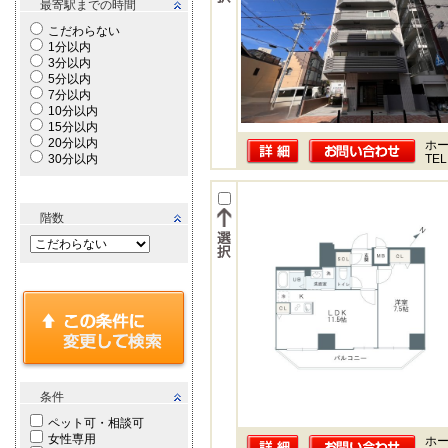
最寄駅までの時間
こだわらない
1分以内
3分以内
5分以内
7分以内
10分以内
15分以内
20分以内
ホー
30分以内
TEL
階数
条件
ペット可・相談可
女性専用
ホー