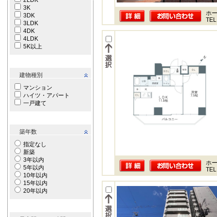
2LDK
3K
ホー
3DK
TEL
3LDK
4DK
4LDK
5K以上
建物種別
マンション
ハイツ・アパート
一戸建て
築年数
指定なし
新築
3年以内
ホー
5年以内
TEL
10年以内
15年以内
20年以内