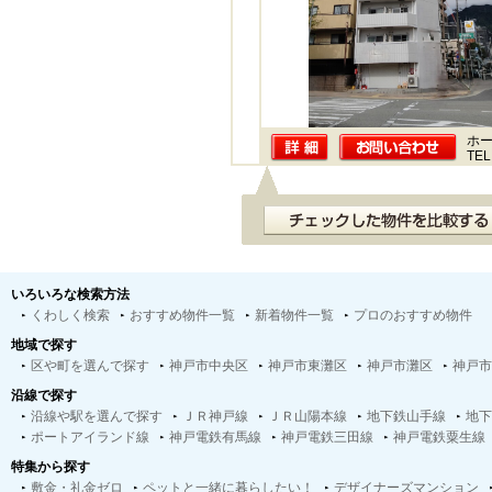
ホー
TEL
いろいろな検索方法
くわしく検索
おすすめ物件一覧
新着物件一覧
プロのおすすめ物件
地域で探す
区や町を選んで探す
神戸市中央区
神戸市東灘区
神戸市灘区
神戸市
沿線で探す
沿線や駅を選んで探す
ＪＲ神戸線
ＪＲ山陽本線
地下鉄山手線
地下
ポートアイランド線
神戸電鉄有馬線
神戸電鉄三田線
神戸電鉄粟生線
特集から探す
敷金・礼金ゼロ
ペットと一緒に暮らしたい！
デザイナーズマンション