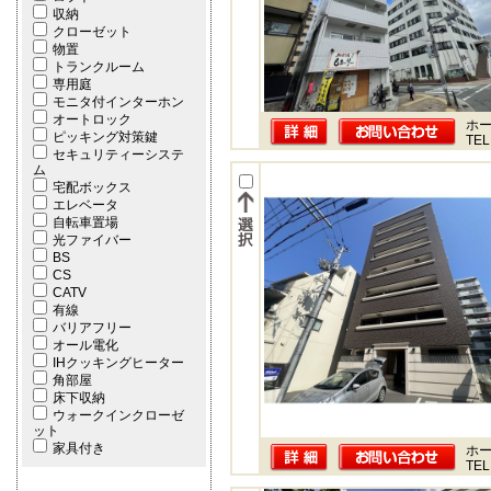
収納
クローゼット
物置
トランクルーム
専用庭
モニタ付インターホン
オートロック
ホー
ピッキング対策鍵
TEL
セキュリティーシステ
ム
宅配ボックス
エレベータ
自転車置場
光ファイバー
BS
CS
CATV
有線
バリアフリー
オール電化
IHクッキングヒーター
角部屋
床下収納
ウォークインクローゼ
ット
家具付き
ホー
TEL