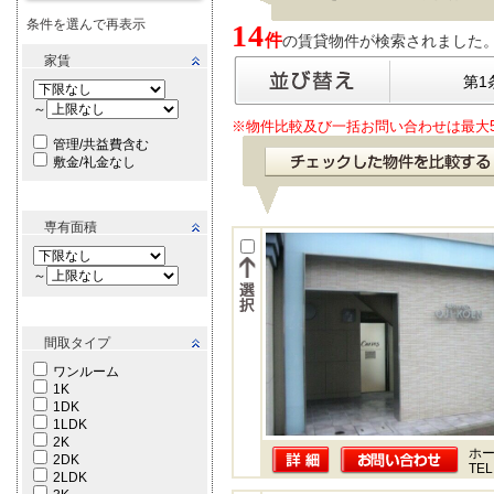
条件を選んで再表示
14
件
の賃貸物件が検索されました。[ 表
家賃
第1
～
※物件比較及び一括お問い合わせは最大
管理/共益費含む
敷金/礼金なし
専有面積
～
間取タイプ
ワンルーム
1K
1DK
1LDK
2K
ホー
2DK
TEL
2LDK