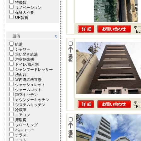
特優賃
リノベーション
保証人不要
UR賃貸
ホー
TEL
設備
給湯
シャワー
追い焚き給湯
浴室乾燥機
トイレ/風呂別
シャンプードレッサー
洗面台
室内洗濯機置場
ウォッシュレット
ウォームレット
独立キッチン
カウンターキッチン
ホー
システムキッチン
TEL
冷蔵庫
エアコン
床暖房
フローリング
バルコニー
テラス
ロフト