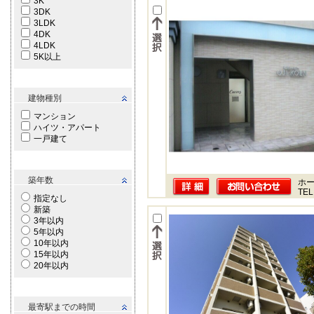
3K
3DK
3LDK
4DK
4LDK
5K以上
建物種別
マンション
ハイツ・アパート
一戸建て
築年数
ホー
TEL
指定なし
新築
3年以内
5年以内
10年以内
15年以内
20年以内
最寄駅までの時間