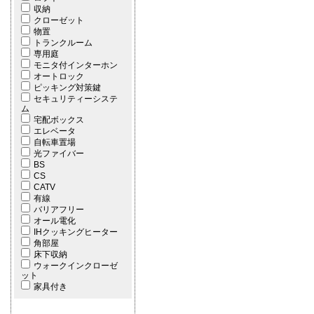
収納
クローゼット
物置
トランクルーム
専用庭
モニタ付インターホン
オートロック
ピッキング対策鍵
セキュリティーシステ
ム
宅配ボックス
エレベータ
自転車置場
光ファイバー
BS
CS
CATV
有線
バリアフリー
オール電化
IHクッキングヒーター
角部屋
床下収納
ウォークインクローゼ
ット
家具付き