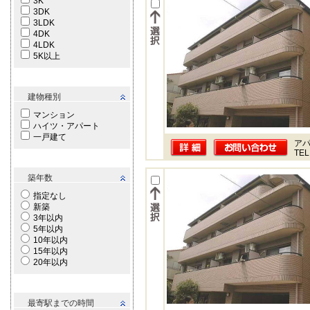
3K
3DK
3LDK
4DK
4LDK
5K以上
建物種別
マンション
ハイツ・アパート
一戸建て
ア
TEL
築年数
指定なし
新築
3年以内
5年以内
10年以内
15年以内
20年以内
最寄駅までの時間