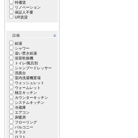
特優賃
リノベーション
保証人不要
UR賃貸
設備
給湯
シャワー
追い焚き給湯
浴室乾燥機
トイレ/風呂別
シャンプードレッサー
洗面台
室内洗濯機置場
ウォッシュレット
ウォームレット
独立キッチン
カウンターキッチン
システムキッチン
冷蔵庫
エアコン
床暖房
フローリング
バルコニー
テラス
ロフト