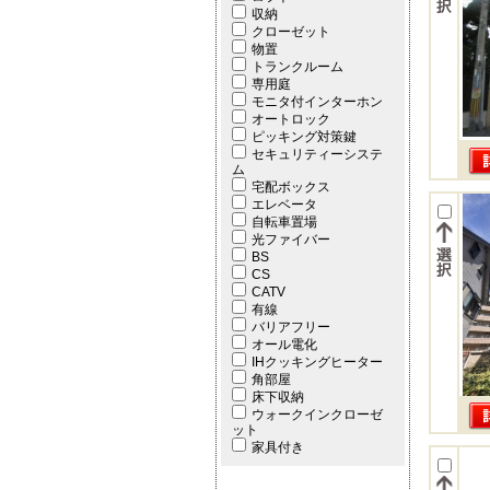
収納
クローゼット
物置
トランクルーム
専用庭
モニタ付インターホン
オートロック
ピッキング対策鍵
セキュリティーシステ
ム
宅配ボックス
エレベータ
自転車置場
光ファイバー
BS
CS
CATV
有線
バリアフリー
オール電化
IHクッキングヒーター
角部屋
床下収納
ウォークインクローゼ
ット
家具付き