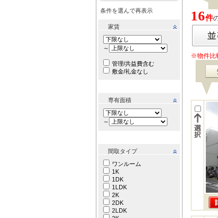
条件を選んで再表示
16
件
家賃
～
※物件比
管理/共益費含む
敷金/礼金なし
専有面積
～
間取タイプ
ワンルーム
1K
1DK
1LDK
2K
2DK
2LDK