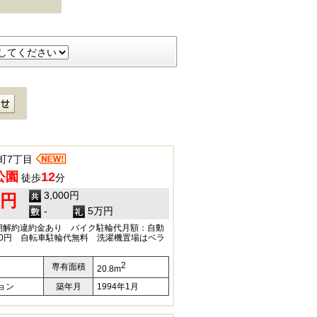
町7丁目
公園
12
徒歩
分
3,000円
0円
-
5万円
期解約違約金あり バイク駐輪代月額：自動
500円 自転車駐輪代無料 洗濯機置場はベラ
2
専有面積
20.8m
ョン
築年月
1994年1月