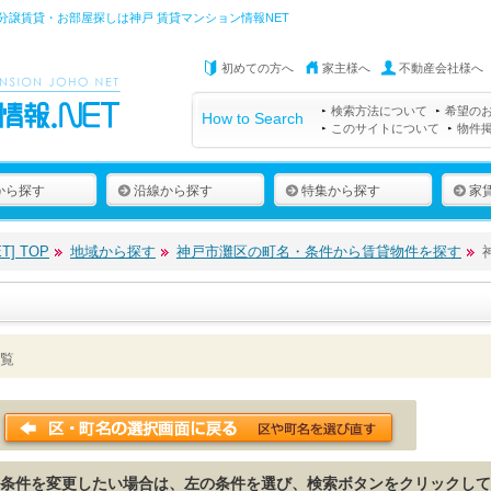
分譲賃貸・お部屋探しは
神戸 賃貸マンション情報NET
初めての方へ
家主様へ
不動産会社様へ
検索方法について
希望の
How to Search
このサイトについて
物件
から探す
沿線から探す
特集から探す
家
] TOP
地域から探す
神戸市灘区の町名・条件から賃貸物件を探す
覧
条件を変更したい場合は、左の条件を選び、検索ボタンをクリックして