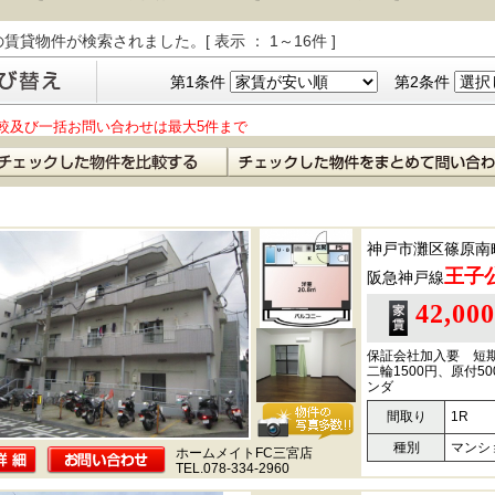
の賃貸物件が検索されました。[ 表示 ： 1～16件 ]
第1条件
第2条件
較及び一括お問い合わせは最大5件まで
神戸市灘区篠原南
王子
阪急神戸線
42,00
保証会社加入要 短
二輪1500円、原付
ンダ
間取り
1R
種別
マンシ
ホームメイトFC三宮店
TEL.078-334-2960