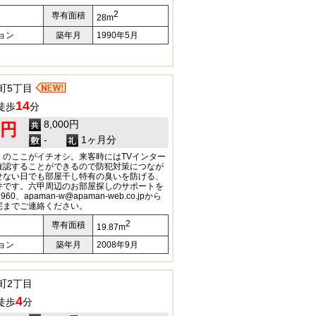
2
専有面積
28m
ョン
築年月
1990年5月
町5丁目
14
徒歩
分
8,000円
0円
-
1ヶ月分
」のここがイチオシ。来客時にはTVインター
確認することができるので防犯対策につなが
せない日でも部屋干し特有の臭いを防げる、
件です。六甲周辺のお部屋探しのサポートを
60、apaman-w@apaman-web.co.jpから
宅までご連絡ください。
2
専有面積
19.87m
ョン
築年月
2008年9月
町2丁目
4
徒歩
分