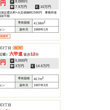
8,000円
0円
7.9万円
10万円
保証委託料+火災保険料1590円 事務所使
相談可能
2
専有面積
41.58m
ョン
築年月
1989年1月
町2丁目
六甲道
12
近畿）
徒歩
分
5,000円
0円
3万円
14.6万円
2
専有面積
40.7m
ョン
築年月
1997年3月
町2丁目