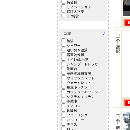
特優賃
リノベーション
保証人不要
UR賃貸
設備
給湯
シャワー
追い焚き給湯
浴室乾燥機
トイレ/風呂別
シャンプードレッサー
洗面台
室内洗濯機置場
ウォッシュレット
ウォームレット
独立キッチン
カウンターキッチン
システムキッチン
冷蔵庫
エアコン
床暖房
フローリング
バルコニー
テラス
ロフト