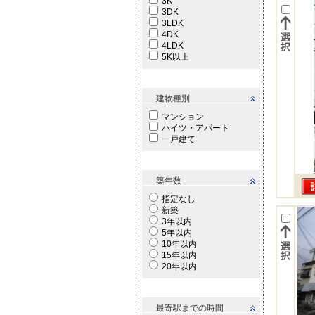
3K
3DK
3LDK
4DK
4LDK
5K以上
建物種別
マンション
ハイツ・アパート
一戸建て
築年数
指定なし
新築
3年以内
5年以内
10年以内
15年以内
20年以内
最寄駅までの時間