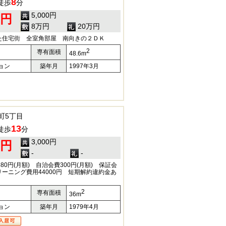
8
徒歩
分
5,000円
0円
8万円
20万円
た住宅街 全室角部屋 南向きの２ＤＫ
2
専有面積
48.6m
ョン
築年月
1997年3月
町5丁目
13
徒歩
分
3,000円
0円
-
-
80円(月額) 自治会費300円(月額) 保証会
ーニング費用44000円 短期解約違約金あ
2
専有面積
36m
ョン
築年月
1979年4月