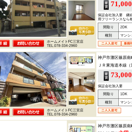
71,00
保証会社加入要 継続
用フリーランスなら
間取り
2DK
種別
マンシ
ホームメイトFC三宮店
TEL.078-334-2960
神戸市灘区篠原南
ＪＲ東海道本線（
73,00
保証会社加入要
間取り
1DK
種別
マンシ
ホームメイトFC三宮店
TEL.078-334-2960
神戸市灘区篠原南