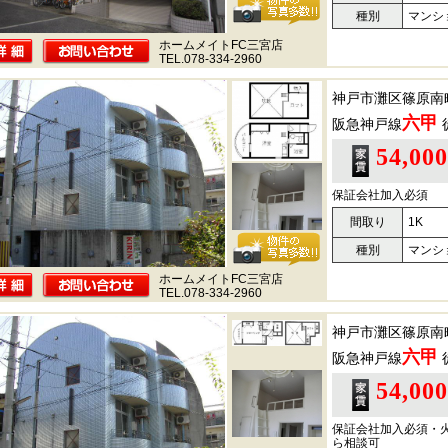
種別
マンシ
ホームメイトFC三宮店
TEL.078-334-2960
神戸市灘区篠原南
六甲
阪急神戸線
54,00
保証会社加入必須
間取り
1K
種別
マンシ
ホームメイトFC三宮店
TEL.078-334-2960
神戸市灘区篠原南
六甲
阪急神戸線
54,00
保証会社加入必須・
ら相談可