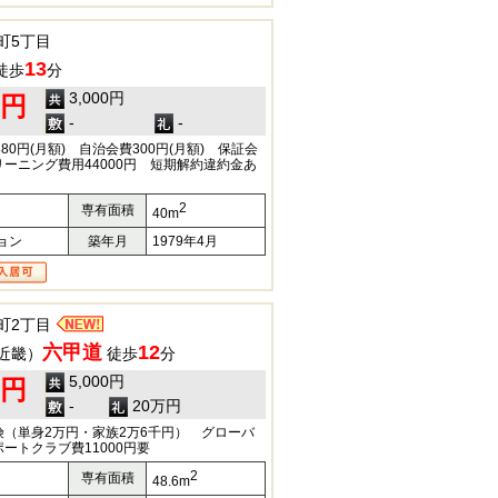
町5丁目
13
徒歩
分
3,000円
0円
-
-
80円(月額) 自治会費300円(月額) 保証会
ーニング費用44000円 短期解約違約金あ
2
専有面積
40m
ョン
築年月
1979年4月
町2丁目
六甲道
12
近畿）
徒歩
分
5,000円
0円
-
20万円
（単身2万円・家族2万6千円） グローバ
ートクラブ費11000円要
2
専有面積
48.6m