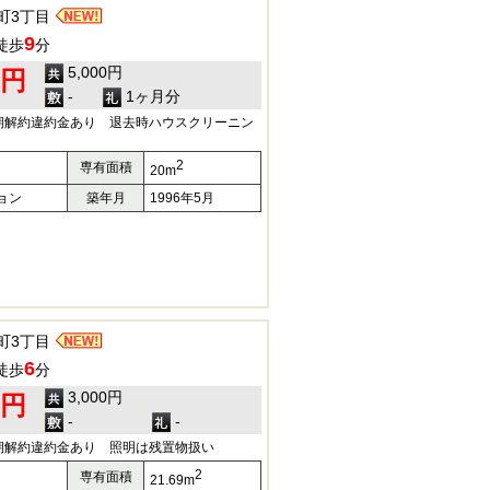
町3丁目
9
徒歩
分
5,000円
0円
-
1ヶ月分
期解約違約金あり 退去時ハウスクリーニン
2
専有面積
20m
ョン
築年月
1996年5月
町3丁目
6
徒歩
分
3,000円
0円
-
-
期解約違約金あり 照明は残置物扱い
2
専有面積
21.69m