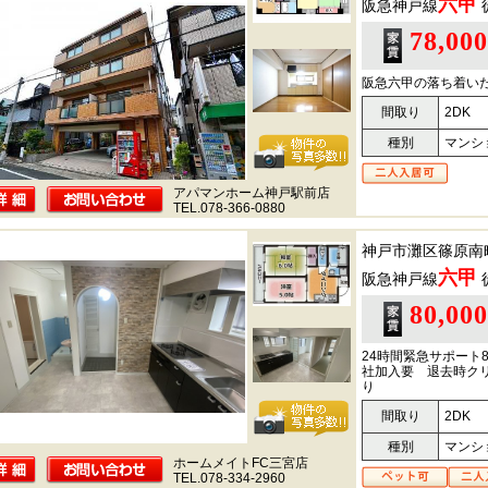
六甲
阪急神戸線
78,00
阪急六甲の落ち着い
間取り
2DK
種別
マンシ
アパマンホーム神戸駅前店
TEL.078-366-0880
神戸市灘区篠原南
六甲
阪急神戸線
80,00
24時間緊急サポート8
社加入要 退去時クリ
り
間取り
2DK
種別
マンシ
ホームメイトFC三宮店
TEL.078-334-2960