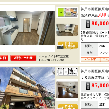
神戸市灘区篠原南
六甲
阪急神戸線
80,00
24時間緊急サポート8
社加入要 退去時クリ
り
間取り
2DK
種別
マンシ
ホームメイトFC三宮店
TEL.078-334-2960
神戸市灘区篠原南
ＪＲ東海道本線（
85,00
保証会社加入要 保険
ルコミュニティ・サポ
間取り
2DK