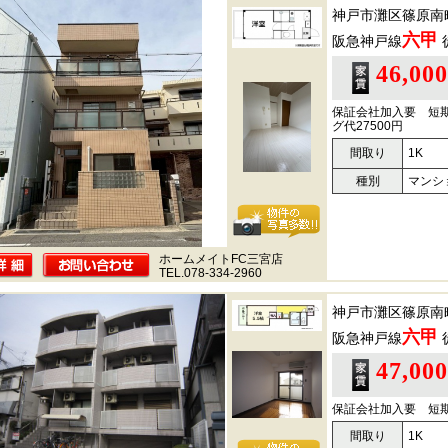
神戸市灘区篠原南
六甲
阪急神戸線
46,00
保証会社加入要 短
グ代27500円
間取り
1K
種別
マンシ
ホームメイトFC三宮店
TEL.078-334-2960
神戸市灘区篠原南
六甲
阪急神戸線
47,00
保証会社加入要 短
間取り
1K