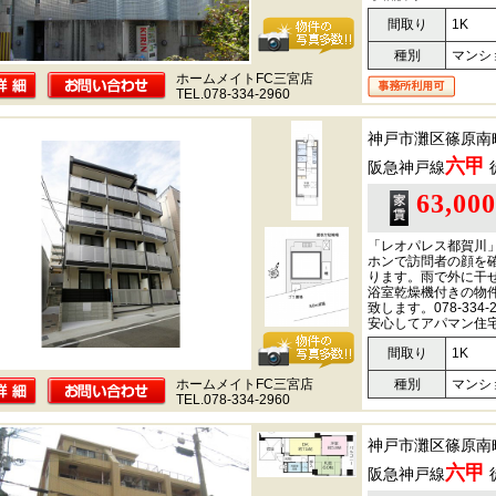
間取り
1K
種別
マンシ
ホームメイトFC三宮店
TEL.078-334-2960
神戸市灘区篠原南
六甲
阪急神戸線
63,00
「レオパレス都賀川
ホンで訪問者の顔を
ります。雨で外に干
浴室乾燥機付きの物
致します。078-334-29
安心してアパマン住
間取り
1K
ホームメイトFC三宮店
種別
マンシ
TEL.078-334-2960
神戸市灘区篠原南
六甲
阪急神戸線