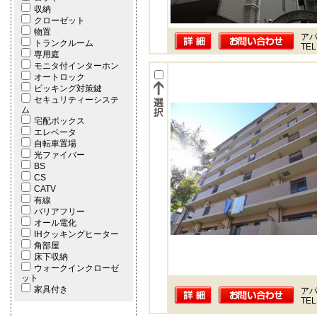
収納
クローゼット
物置
ア
トランクルーム
TEL
専用庭
モニタ付インターホン
オートロック
ピッキング対策鍵
セキュリティーシステ
ム
宅配ボックス
エレベータ
自転車置場
光ファイバー
BS
CS
CATV
有線
バリアフリー
オール電化
IHクッキングヒーター
角部屋
床下収納
ウォークインクローゼ
ット
家具付き
ア
TEL