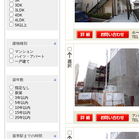
3K
3DK
3LDK
4DK
4LDK
5K以上
ホー
TEL
建物種別
マンション
ハイツ・アパート
一戸建て
築年数
指定なし
新築
3年以内
5年以内
10年以内
15年以内
ア
20年以内
TEL
最寄駅までの時間