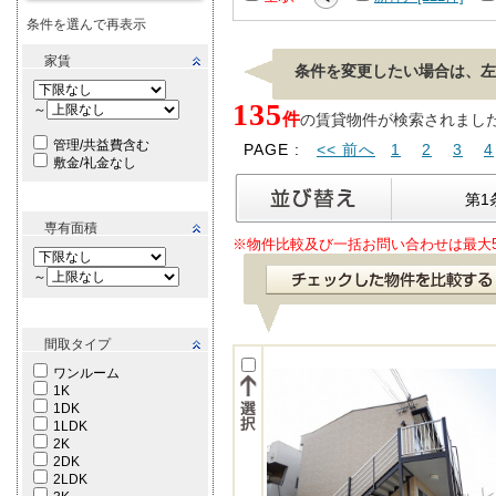
条件を選んで再表示
家賃
条件を変更したい場合は、左
135
～
件
の賃貸物件が検索されました。[ 
管理/共益費含む
PAGE :
<< 前へ
1
2
3
4
敷金/礼金なし
第1
専有面積
※物件比較及び一括お問い合わせは最大
～
間取タイプ
ワンルーム
1K
1DK
1LDK
2K
2DK
2LDK