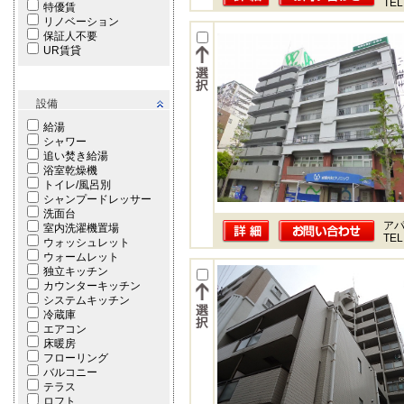
TEL
特優賃
リノベーション
保証人不要
UR賃貸
設備
給湯
シャワー
追い焚き給湯
浴室乾燥機
トイレ/風呂別
シャンプードレッサー
洗面台
ア
室内洗濯機置場
TEL
ウォッシュレット
ウォームレット
独立キッチン
カウンターキッチン
システムキッチン
冷蔵庫
エアコン
床暖房
フローリング
バルコニー
テラス
ロフト