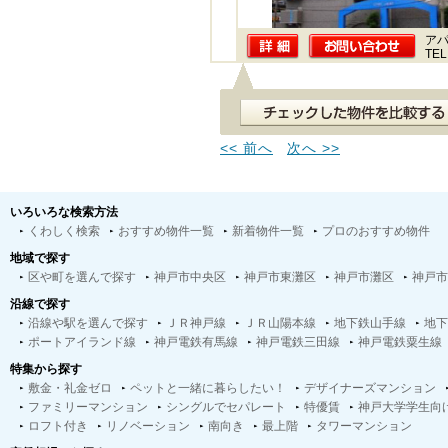
ア
TEL
<< 前へ
次へ >>
いろいろな検索方法
くわしく検索
おすすめ物件一覧
新着物件一覧
プロのおすすめ物件
地域で探す
区や町を選んで探す
神戸市中央区
神戸市東灘区
神戸市灘区
神戸市
沿線で探す
沿線や駅を選んで探す
ＪＲ神戸線
ＪＲ山陽本線
地下鉄山手線
地下
ポートアイランド線
神戸電鉄有馬線
神戸電鉄三田線
神戸電鉄粟生線
特集から探す
敷金・礼金ゼロ
ペットと一緒に暮らしたい！
デザイナーズマンション
ファミリーマンション
シングルでセパレート
特優賃
神戸大学学生向
ロフト付き
リノベーション
南向き
最上階
タワーマンション