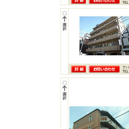
TEL
ア
TEL