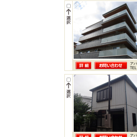
ア
TEL
ア