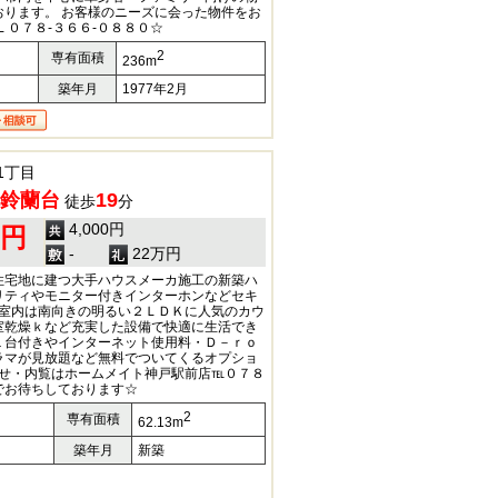
おります。 お客様のニーズに会った物件をお
Ｌ０７８-３６６-０８８０☆
2
専有面積
236m
築年月
1977年2月
1丁目
鈴蘭台
19
徒歩
分
4,000円
0円
-
22万円
住宅地に建つ大手ハウスメーカ施工の新築ハ
リティやモニター付きインターホンなどセキ
♪室内は南向きの明るい２ＬＤＫに人気のカウ
室乾燥ｋなど充実した設備で快適に生活でき
１台付きやインターネット使用料・Ｄ－ｒｏ
ラマが見放題など無料でついてくるオプショ
わせ・内覧はホームメイト神戸駅前店℡０７８
でお待ちしております☆
2
専有面積
62.13m
築年月
新築