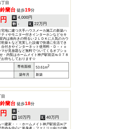
1丁目
鈴蘭台
19
徒歩
分
4,000円
0円
-
22万円
住宅地に建つ大手ハウスメーカ施工の新築ハ
リティやモニター付きインターホンなどセキ
♪室内は南向きの明るい２ＬＤＫに人気のカウ
室乾燥ｋなど充実した設備で快適に生活でき
１台付きやインターネット使用料・Ｄ－ｒｏ
ラマが見放題など無料でついてくるオプショ
わせ・内覧はホームメイト神戸駅前店℡０７８
でお待ちしております☆
2
専有面積
53.61m
築年月
新築
丁目
鈴蘭台
18
徒歩
分
-
0円
10万円
40万円
る一建家・・・ホームメイト神戸駅前店㈱ア
戸市内を中心に単身者・ファミリー向けの物