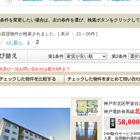
条件を変更したい場合は、左の条件を選び、検索ボタンをクリックして
の賃貸物件が検索されました。[ 表示 ： 21～26件 ]
2
 :
<< 前へ
1
第1条件
第2条件
較及び一括お問い合わせは最大5件まで
神戸市北区甲栄台
北
神戸電鉄有馬線
58,00
24H駆付サービス50
入要 短期解約違約金