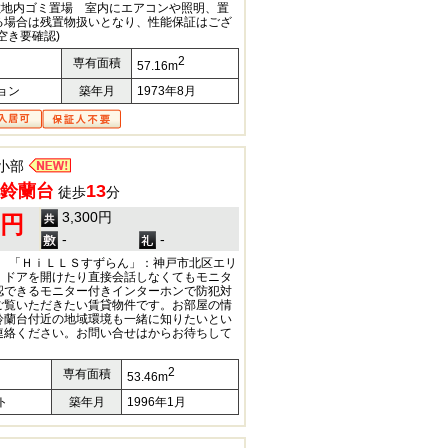
 敷地内ゴミ置場 室内にエアコンや照明、置
る場合は残置物扱いとなり、性能保証はござ
空き要確認)
2
専有面積
57.16m
ョン
築年月
1973年8月
小部
鈴蘭台
13
徒歩
分
3,300円
0円
-
-
額) 「ＨｉＬＬＳすずらん」：神戸市北区エリ
。ドアを開けたり直接会話しなくてもモニタ
認できるモニター付きインターホンで防犯対
ご覧いただきたい賃貸物件です。お部屋の情
鈴蘭台付近の地域環境も一緒に知りたいとい
連絡ください。お問い合せは
からお待ちして
2
専有面積
53.46m
ト
築年月
1996年1月