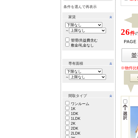
条件を選んで再表示
家賃
26
～
件
管理/共益費含む
PAGE
敷金/礼金なし
専有面積
※物件比
～
間取タイプ
ワンルーム
1K
1DK
1LDK
2K
2DK
2LDK