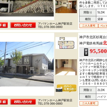
件を多数ご用意して
探しします。 ☆ＴＥ
間取り
5LDK
種別
貸家
アパマンホーム神戸駅前店
TEL.078-366-0880
神戸市北区杉尾台
北
神戸電鉄有馬線
95,50
神戸市北区の閑静な
イツ☆ホームセキュ
ュリティー対策万全
ンターキッチンや浴
ます☆敷地内駐車場
ｏｍＴＶで映画やド
ンも豊富♪お問い合
－３６６－０８８０
間取り
2LDK
種別
ハイツ
アパマンホーム神戸駅前店
TEL.078-366-0880