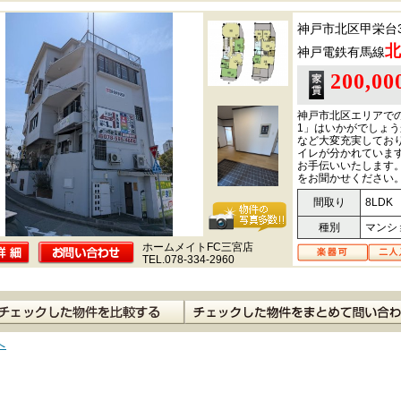
神戸市北区甲栄台
北
神戸電鉄有馬線
200,0
神戸市北区エリアでの
1」はいかがでしょ
など大変充実してお
イレが分かれていま
お手伝いいたします
をお聞かせください。お
間取り
8LDK
種別
マンシ
ホームメイトFC三宮店
TEL.078-334-2960
へ