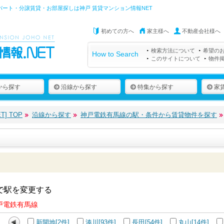
パート・分譲賃貸・お部屋探しは
神戸 賃貸マンション情報NET
初めての方へ
家主様へ
不動産会社様へ
検索方法について
希望の
How to Search
このサイトについて
物件
から探す
沿線から探す
特集から探す
家
] TOP
沿線から探す
神戸電鉄有馬線の駅・条件から賃貸物件を探す
で駅を変更する
戸電鉄有馬線
新開地[2件]
湊川[93件]
長田[54件]
丸山[14件]