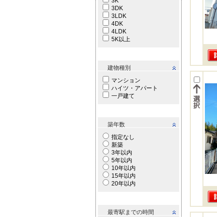
3K
3DK
3LDK
4DK
4LDK
5K以上
建物種別
マンション
ハイツ・アパート
一戸建て
築年数
指定なし
新築
3年以内
5年以内
10年以内
15年以内
20年以内
最寄駅までの時間