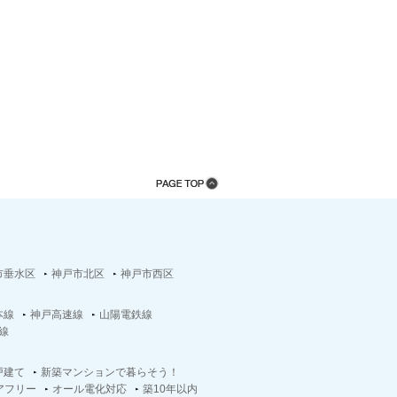
市垂水区
神戸市北区
神戸市西区
本線
神戸高速線
山陽電鉄線
線
戸建て
新築マンションで暮らそう！
アフリー
オール電化対応
築10年以内