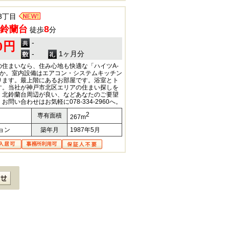
3丁目
鈴蘭台
8
徒歩
分
-
00円
-
1ヶ月分
住まいなら、住み心地も快適な「ハイツA-
うか。室内設備はエアコン・システムキッチン
ります。最上階にあるお部屋です。浴室とト
す。当社が神戸市北区エリアの住まい探しを
。北鈴蘭台周辺が良い、などあなたのご要望
問い合わせはお気軽に078-334-2960へ。
2
専有面積
267m
ョン
築年月
1987年5月