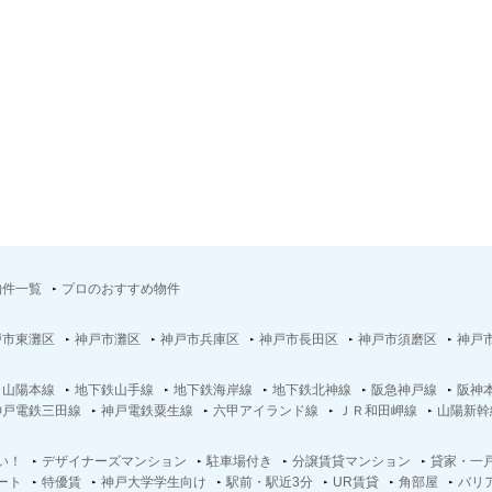
物件一覧
プロのおすすめ物件
戸市東灘区
神戸市灘区
神戸市兵庫区
神戸市長田区
神戸市須磨区
神戸
Ｒ山陽本線
地下鉄山手線
地下鉄海岸線
地下鉄北神線
阪急神戸線
阪神
神戸電鉄三田線
神戸電鉄粟生線
六甲アイランド線
ＪＲ和田岬線
山陽新幹
い！
デザイナーズマンション
駐車場付き
分譲賃貸マンション
貸家・一
ート
特優賃
神戸大学学生向け
駅前・駅近3分
UR賃貸
角部屋
バリ