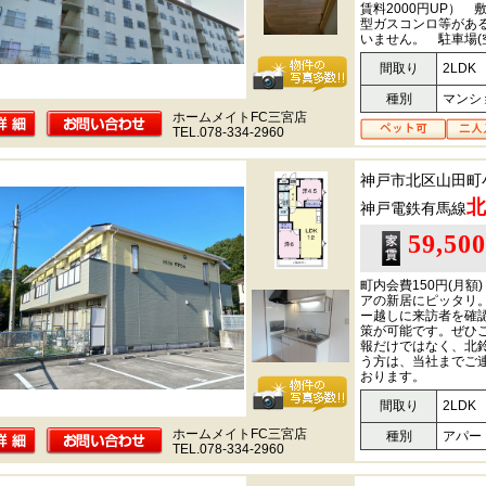
賃料2000円UP）
型ガスコンロ等があ
いません。 駐車場(
間取り
2LDK
種別
マンシ
ホームメイトFC三宮店
TEL.078-334-2960
神戸市北区山田町
北
神戸電鉄有馬線
59,50
町内会費150円(月
アの新居にピッタリ
ー越しに来訪者を確
策が可能です。ぜひ
報だけではなく、北
う方は、当社までご
おります。
間取り
2LDK
ホームメイトFC三宮店
種別
アパー
TEL.078-334-2960