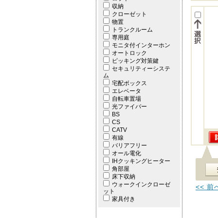
収納
クローゼット
物置
トランクルーム
専用庭
モニタ付インターホン
オートロック
ピッキング対策鍵
セキュリティーシステ
ム
宅配ボックス
エレベータ
自転車置場
光ファイバー
BS
CS
CATV
有線
バリアフリー
オール電化
IHクッキングヒーター
角部屋
床下収納
ウォークインクローゼ
<< 前
ット
家具付き