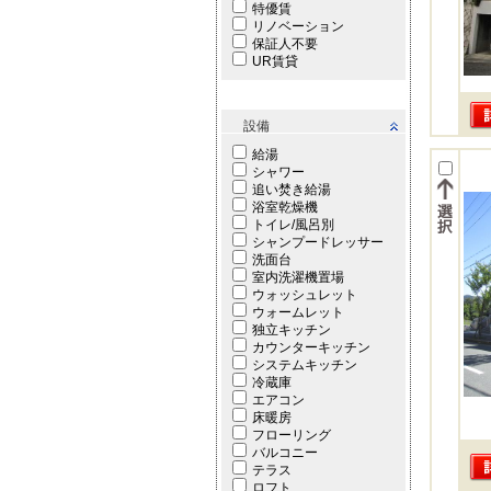
特優賃
リノベーション
保証人不要
UR賃貸
設備
給湯
シャワー
追い焚き給湯
浴室乾燥機
トイレ/風呂別
シャンプードレッサー
洗面台
室内洗濯機置場
ウォッシュレット
ウォームレット
独立キッチン
カウンターキッチン
システムキッチン
冷蔵庫
エアコン
床暖房
フローリング
バルコニー
テラス
ロフト