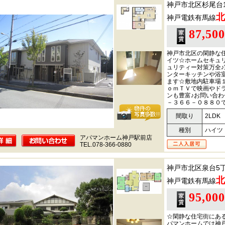
神戸市北区杉尾台
北
神戸電鉄有馬線
87,50
神戸市北区の閑静な
イツ☆ホームセキュ
ュリティー対策万全
ンターキッチンや浴
ます☆敷地内駐車場
ｏｍＴＶで映画やド
ンも豊富♪お問い合
－３６６－０８８０
間取り
2LDK
種別
ハイツ
アパマンホーム神戸駅前店
TEL.078-366-0880
神戸市北区泉台5
北
神戸電鉄有馬線
95,00
☆閑静な住宅街にあ
パマンホームでは神