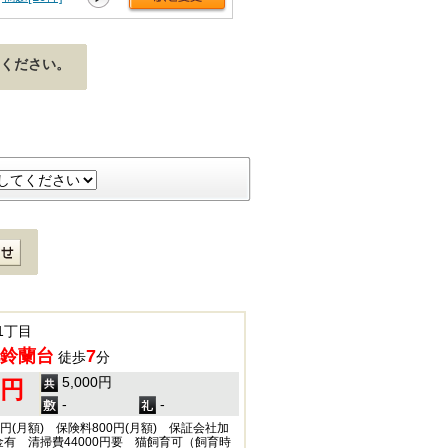
ください。
1丁目
鈴蘭台
7
徒歩
分
5,000円
0円
-
-
0円(月額) 保険料800円(月額) 保証会社加
有 清掃費44000円要 猫飼育可（飼育時