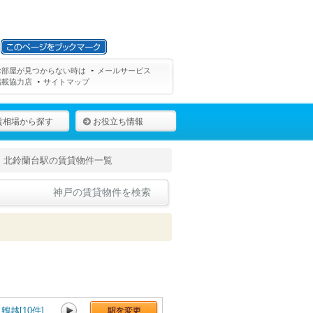
お部屋が見つからない時は
メールサービス
掲載協力店
サイトマップ
賃相場から探す
お役立ち情報
北鈴蘭台駅の賃貸物件一覧
神戸の賃貸物件を検索
鵯越[10件]
鈴蘭台[53件]
北鈴蘭台[26件]
山の街[64件]
箕